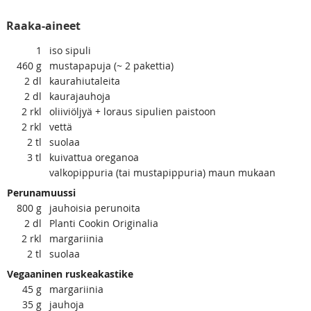
Raaka-aineet
1
iso sipuli
460
g
mustapapuja (~ 2 pakettia)
2
dl
kaurahiutaleita
2
dl
kaurajauhoja
2
rkl
oliiviöljyä + loraus sipulien paistoon
2
rkl
vettä
2
tl
suolaa
3
tl
kuivattua oreganoa
valkopippuria (tai mustapippuria) maun mukaan
Perunamuussi
800
g
jauhoisia perunoita
2
dl
Planti Cookin Originalia
2
rkl
margariinia
2
tl
suolaa
Vegaaninen ruskeakastike
45
g
margariinia
35
g
jauhoja