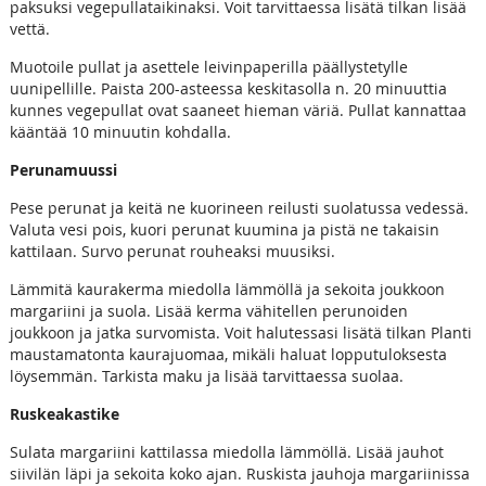
paksuksi vegepullataikinaksi. Voit tarvittaessa lisätä tilkan lisää
vettä.
Muotoile pullat ja asettele leivinpaperilla päällystetylle
uunipellille. Paista 200-asteessa keskitasolla n. 20 minuuttia
kunnes vegepullat ovat saaneet hieman väriä. Pullat kannattaa
kääntää 10 minuutin kohdalla.
Perunamuussi
Pese perunat ja keitä ne kuorineen reilusti suolatussa vedessä.
Valuta vesi pois, kuori perunat kuumina ja pistä ne takaisin
kattilaan. Survo perunat rouheaksi muusiksi.
Lämmitä kaurakerma miedolla lämmöllä ja sekoita joukkoon
margariini ja suola. Lisää kerma vähitellen perunoiden
joukkoon ja jatka survomista. Voit halutessasi lisätä tilkan Planti
maustamatonta kaurajuomaa, mikäli haluat lopputuloksesta
löysemmän. Tarkista maku ja lisää tarvittaessa suolaa.
Ruskeakastike
Sulata margariini kattilassa miedolla lämmöllä. Lisää jauhot
siivilän läpi ja sekoita koko ajan. Ruskista jauhoja margariinissa