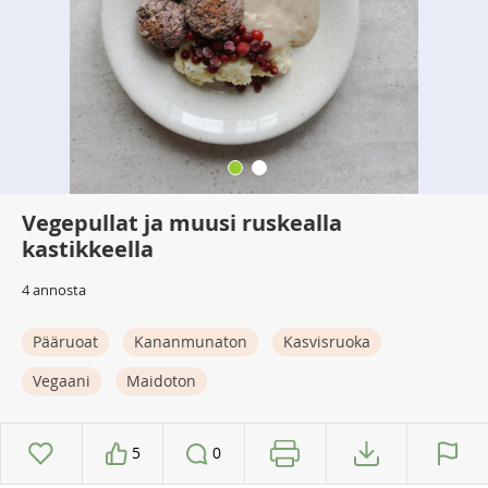
Vegepullat ja muusi ruskealla
kastikkeella
4 annosta
Pääruoat
Kananmunaton
Kasvisruoka
Vegaani
Maidoton
5
0