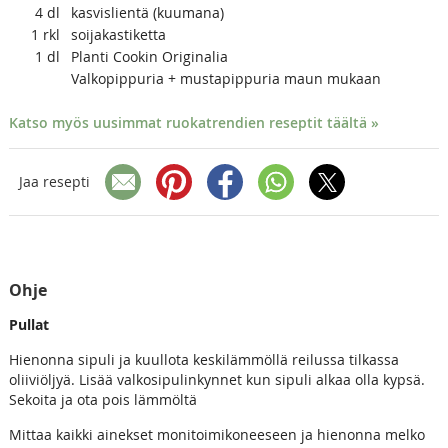
4
dl
kasvislientä (kuumana)
1
rkl
soijakastiketta
1
dl
Planti Cookin Originalia
Valkopippuria + mustapippuria maun mukaan
Katso myös uusimmat ruokatrendien reseptit täältä »
Jaa resepti
Ohje
Pullat
Hienonna sipuli ja kuullota keskilämmöllä reilussa tilkassa
oliiviöljyä. Lisää valkosipulinkynnet kun sipuli alkaa olla kypsä.
Sekoita ja ota pois lämmöltä
Mittaa kaikki ainekset monitoimikoneeseen ja hienonna melko