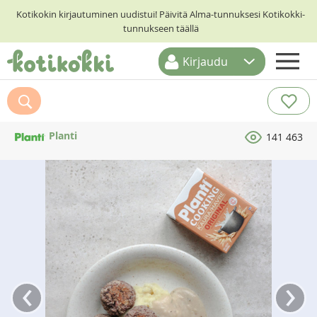
Kotikokin kirjautuminen uudistui! Päivitä Alma-tunnuksesi Kotikokki-
tunnukseen täällä
Kirjaudu
ETUSIVU
RESEPTIHAKU
Planti
141 463
RUOKATEEMAT
KESKUSTELUT
KOTIKOKIT
‹
›