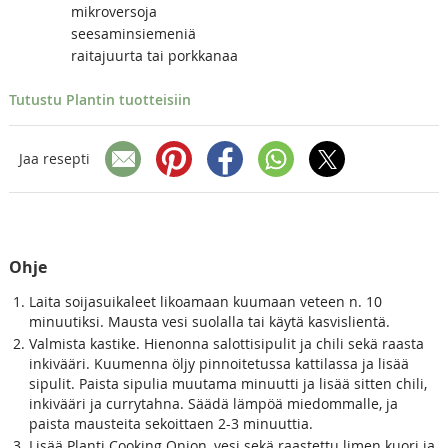
mikroversoja
seesaminsiemeniä
raitajuurta tai porkkanaa
Tutustu Plantin tuotteisiin
Jaa resepti
Ohje
Laita soijasuikaleet likoamaan kuumaan veteen n. 10
minuutiksi. Mausta vesi suolalla tai käytä kasvislientä.
Valmista kastike. Hienonna salottisipulit ja chili sekä raasta
inkivääri. Kuumenna öljy pinnoitetussa kattilassa ja lisää
sipulit. Paista sipulia muutama minuutti ja lisää sitten chili,
inkivääri ja currytahna. Säädä lämpöä miedommalle, ja
paista mausteita sekoittaen 2-3 minuuttia.
Lisää Planti Cooking Onion, vesi sekä raastettu limen kuori ja