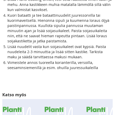
mehu. Anna kastikkeen muhia matalalla lämmöllä sillä välin
kun valmistat kasvikset.
Kuori bataatti ja tee bataattinuudelit juuressorvilla tai
kuorimaveitsellä. Hienonna sipuli ja kuumenna loraus öljyä
paistinpannussa. Kuullota sipulia pannussa muutaman
minuutin ajan ja lisää soijasuikaleet. Paista soijasuikaleita
niin, että ne saavat hieman rapeutta pintaan. Lisää loraus
soijakastiketta ja jatka paistamista.
Lisää nuudelit vasta kun soijasuikaleet ovat kypsiä. Paista
nuudeleita 2-3 minuuttia ja lisää sitten kastike. Tarkista
maku ja säädä tarvittaessa makusi mukaan.
Viimeistele annos tuoreella korianterilla, versoilla,
seesaminsiemenillä ja esim. ohuilla juuressuikaleilla
Katso myös