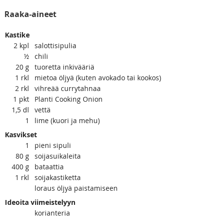
Raaka-aineet
Kastike
2
kpl
salottisipulia
½
chili
20
g
tuoretta inkivääriä
1
rkl
mietoa öljyä (kuten avokado tai kookos)
2
rkl
vihreää currytahnaa
1
pkt
Planti Cooking Onion
1,5
dl
vettä
1
lime (kuori ja mehu)
Kasvikset
1
pieni sipuli
80
g
soijasuikaleita
400
g
bataattia
1
rkl
soijakastiketta
loraus öljyä paistamiseen
Ideoita viimeistelyyn
korianteria