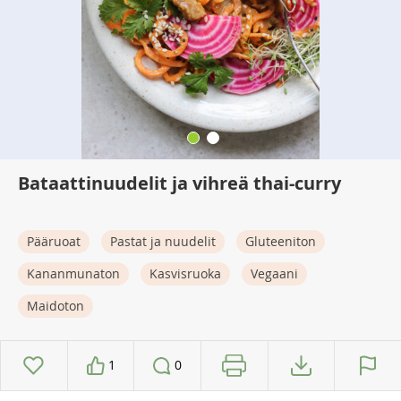
Bataattinuudelit ja vihreä thai-curry
Pääruoat
Pastat ja nuudelit
Gluteeniton
Kananmunaton
Kasvisruoka
Vegaani
Maidoton
1
0