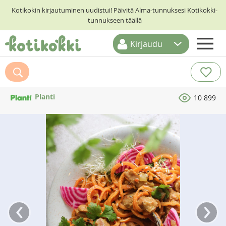
Kotikokin kirjautuminen uudistui! Päivitä Alma-tunnuksesi Kotikokki-
tunnukseen täällä
Kirjaudu
ETUSIVU
RESEPTIHAKU
Planti
10 899
RUOKATEEMAT
KESKUSTELUT
KOTIKOKIT
‹
›