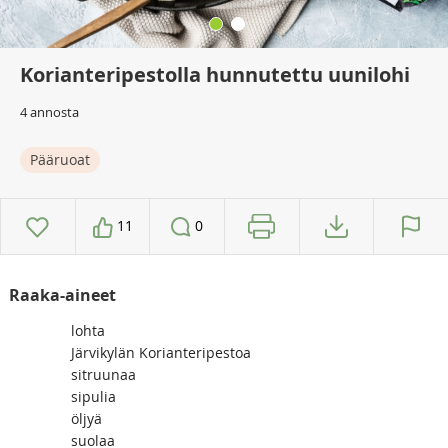
Korianteripestolla hunnutettu uunilohi
4 annosta
Pääruoat
11
0
Raaka-aineet
lohta
Järvikylän Korianteripestoa
sitruunaa
sipulia
öljyä
suolaa