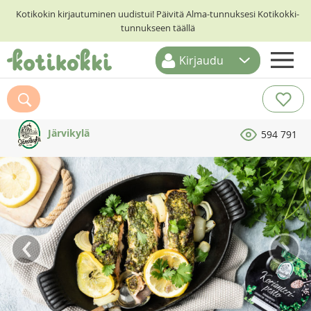
Kotikokin kirjautuminen uudistui! Päivitä Alma-tunnuksesi Kotikokki-
tunnukseen täällä
Kirjaudu
ETUSIVU
RESEPTIHAKU
Järvikylä
594 791
RUOKATEEMAT
KESKUSTELUT
KOTIKOKIT
‹
›