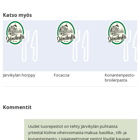
Katso myös
Järvikylän hörppy
Focaccia
Korianteripesto-
broilerpasta
Kommentit
Uudet tuorepestot on tehty Järvikylän puhtaista
yrteistä! Kolme vihervoimasta makua: basilika-, tilli- ja
korianteripesto. Lisäaineettomat pestot löydät kaupan