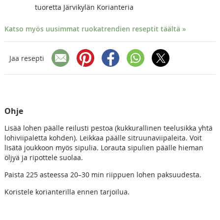
tuoretta Järvikylän Korianteria
Katso myös uusimmat ruokatrendien reseptit täältä »
Jaa resepti
Ohje
Lisää lohen päälle reilusti pestoa (kukkurallinen teelusikka yhtä
lohiviipaletta kohden). Leikkaa päälle sitruunaviipaleita. Voit
lisätä joukkoon myös sipulia. Lorauta sipulien päälle hieman
öljyä ja ripottele suolaa.
Paista 225 asteessa 20–30 min riippuen lohen paksuudesta.
Koristele korianterilla ennen tarjoilua.