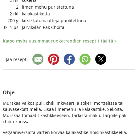
2
rkl
sokeria
2
limen mehu puristettuna
2
rkl
kalakastiketta
200
g
kirsikkatomaatteja puolitettuna
½ -1
ps
Järvikylän Pak Choita
Katso myös uusimmat ruokatrendien reseptit täältä »
Jaa resepti
Ohje
Murskaa valkosipuli, chili, inkivääri ja sokeri morttelissa tai
sauvasekoittimella. Lisää limemehu ja kalakastike. Sekoita.
Murskaa tomaatit kastikkeeseen. Tarkista maku. Tarjoile pak
choin kanssa.
Vegaaniversiota varten korvaa kalakastike hoisinkastikkeella.