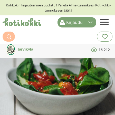
Kotikokin kirjautuminen uudistui! Päivitä Alma-tunnuksesi Kotikokki-
tunnukseen täällä
Kirjaudu
ETUSIVU
RESEPTIHAKU
Järvikylä
16 212
RUOKATEEMAT
KESKUSTELUT
KOTIKOKIT