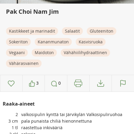
Pak Choi Nam Jim
Kastikkeet ja marinadit
Salaatit
Gluteeniton
Sokeriton
Kananmunaton
Kasvisruoka
Vegaani
Maidoton
Vähähiilihydraattinen
Vähärasvainen
3
0
Raaka-aineet
2
valkosipulin kynttä tai Järvikylän Valkosipuliruohoa
3
cm
pala punaista chiliä hienonnettuna
1
tl
raastettua inkivääriä