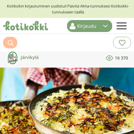
Kotikokin kirjautuminen uudistui! Päivitä Alma-tunnuksesi Kotikokki-
tunnukseen täällä
Kirjaudu
ETUSIVU
RESEPTIHAKU
Järvikylä
16 370
RUOKATEEMAT
KESKUSTELUT
KOTIKOKIT