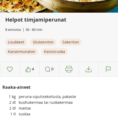
Helpot timjamiperunat
8 annosta
30 - 60 min
Lisukkeet
Gluteeniton
Sokeriton
Kananmunaton
Kasvisruoka
4
0
Raaka-aineet
1
kg
peruna-sipulisekoitusta, pakaste
2
dl
kuohukermaa tai ruokakermaa
2
dl
maitoa
1
tl
suolaa