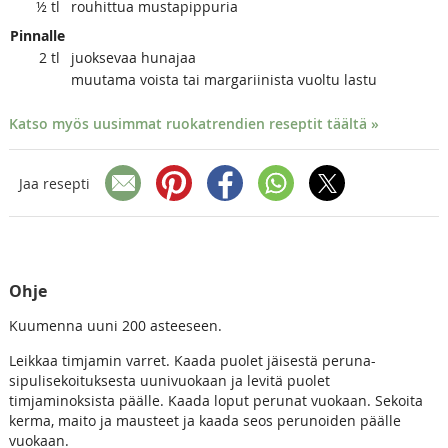
½
tl
rouhittua mustapippuria
Pinnalle
2
tl
juoksevaa hunajaa
muutama voista tai margariinista vuoltu lastu
Katso myös uusimmat ruokatrendien reseptit täältä »
Jaa resepti
Ohje
Kuumenna uuni 200 asteeseen.
Leikkaa timjamin varret. Kaada puolet jäisestä peruna-
sipulisekoituksesta uunivuokaan ja levitä puolet
timjaminoksista päälle. Kaada loput perunat vuokaan. Sekoita
kerma, maito ja mausteet ja kaada seos perunoiden päälle
vuokaan.