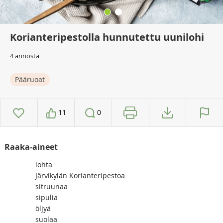
Korianteripestolla hunnutettu uunilohi
4 annosta
Pääruoat
11
0
Raaka-aineet
lohta
Järvikylän Korianteripestoa
sitruunaa
sipulia
öljyä
suolaa