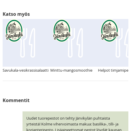
Katso myös
Savukala-vesikrassisalaatti
Minttu-mangosmoothie
Helpot timjamiper
Kommentit
Uudet tuorepestot on tehty Järvikylän puhtaista
yrteistä! Kolme vihervoimasta makua: basilika-, tilli- ja
korianteripesto. Lisäaineettomat pestot löydät kaupan