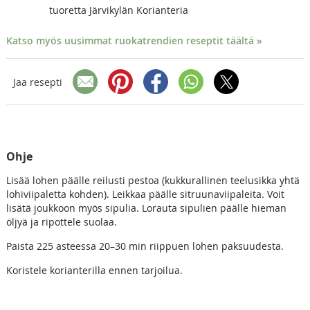
tuoretta Järvikylän Korianteria
Katso myös uusimmat ruokatrendien reseptit täältä »
Jaa resepti
Ohje
Lisää lohen päälle reilusti pestoa (kukkurallinen teelusikka yhtä
lohiviipaletta kohden). Leikkaa päälle sitruunaviipaleita. Voit
lisätä joukkoon myös sipulia. Lorauta sipulien päälle hieman
öljyä ja ripottele suolaa.
Paista 225 asteessa 20–30 min riippuen lohen paksuudesta.
Koristele korianterilla ennen tarjoilua.