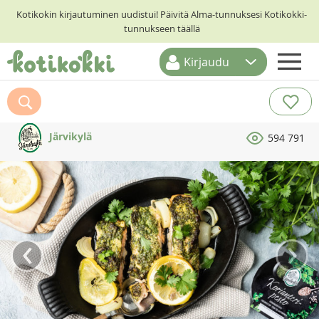
Kotikokin kirjautuminen uudistui! Päivitä Alma-tunnuksesi Kotikokki-
tunnukseen täällä
Kirjaudu
ETUSIVU
RESEPTIHAKU
Järvikylä
594 791
RUOKATEEMAT
KESKUSTELUT
KOTIKOKIT
‹
›