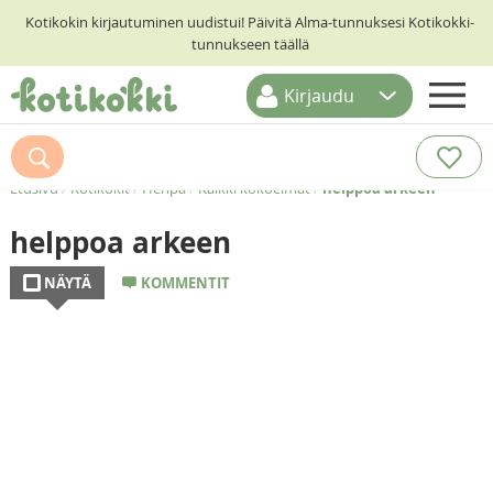
Kotikokin kirjautuminen uudistui! Päivitä Alma-tunnuksesi Kotikokki-
tunnukseen täällä
Kirjaudu
ETUSIVU
RESEPTIHAKU
Etusivu
/
Kotikokit
/
Henpa
/
Kaikki kokoelmat
/
helppoa arkeen
RUOKATEEMAT
helppoa arkeen
KESKUSTELUT
NÄYTÄ
KOMMENTIT
KOTIKOKIT
juustoinen
chili con carne
jauhelihapasta
kananuudelikeitto