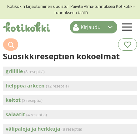
Kotikokin kirjautuminen uudistui! Päivitä Alma-tunnuksesi Kotikokki-
tunnukseen täällä
Kirjaudu
ETUSIVU
RESEPTIHAKU
Suosikkireseptien kokoelmat
RUOKATEEMAT
grillille
(8 reseptiä)
KESKUSTELUT
helppoa arkeen
(12 reseptiä)
KOTIKOKIT
keitot
(3 reseptiä)
salaatit
(4 reseptiä)
välipaloja ja herkkuja
(8 reseptiä)