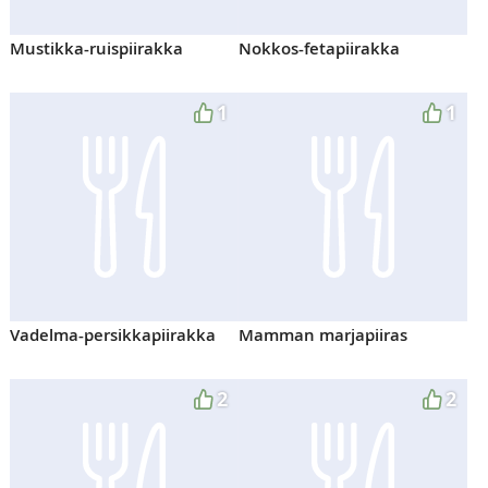
Mustikka-ruispiirakka
Nokkos-fetapiirakka
1
1
Vadelma-persikkapiirakka
Mamman marjapiiras
2
2