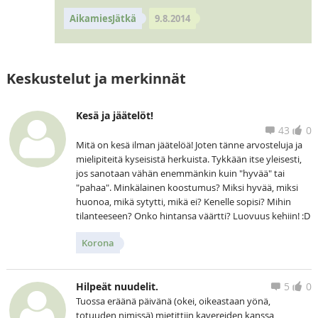
AikamiesJätkä
9.8.2014
Keskustelut ja merkinnät
Kesä ja jäätelöt!
43
0
Mitä on kesä ilman jäätelöä! Joten tänne arvosteluja ja
mielipiteitä kyseisistä herkuista. Tykkään itse yleisesti,
jos sanotaan vähän enemmänkin kuin "hyvää" tai
"pahaa". Minkälainen koostumus? Miksi hyvää, miksi
huonoa, mikä sytytti, mikä ei? Kenelle sopisi? Mihin
tilanteeseen? Onko hintansa väärtti? Luovuus kehiin! :D
Korona
Hilpeät nuudelit.
5
0
Tuossa eräänä päivänä (okei, oikeastaan yönä,
totuuden nimissä) mietittiin kavereiden kanssa,