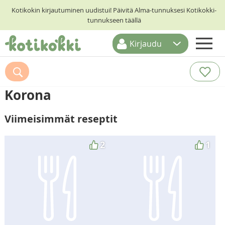
Kotikokin kirjautuminen uudistui! Päivitä Alma-tunnuksesi Kotikokki-
tunnukseen täällä
Kirjaudu
ETUSIVU
RESEPTIHAKU
Korona
RUOKATEEMAT
Viimeisimmät reseptit
KESKUSTELUT
KOTIKOKIT
2
1