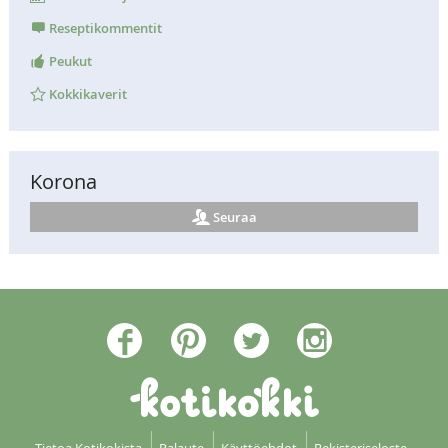
Reseptikommentit
Peukut
Kokkikaverit
Korona
Seuraa
Tietoa Kotikokista
Palaute
Käyttöehdot
Rekisteriseloste