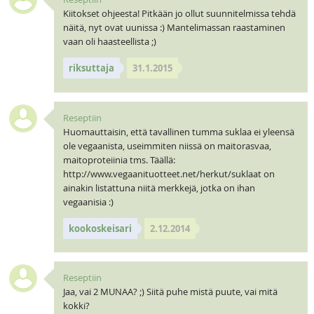
Kiitokset ohjeesta! Pitkään jo ollut suunnitelmissa tehdä
näitä, nyt ovat uunissa :) Mantelimassan raastaminen
vaan oli haasteellista ;)
riksuttaja
31.1.2015
Reseptiin
Huomauttaisin, että tavallinen tumma suklaa ei yleensä
ole vegaanista, useimmiten niissä on maitorasvaa,
maitoproteiinia tms. Täällä:
http://www.vegaanituotteet.net/herkut/suklaat on
ainakin listattuna niitä merkkejä, jotka on ihan
vegaanisia :)
kookoskeisari
2.12.2014
Reseptiin
Jaa, vai 2 MUNAA? ;) Siitä puhe mistä puute, vai mitä
kokki?