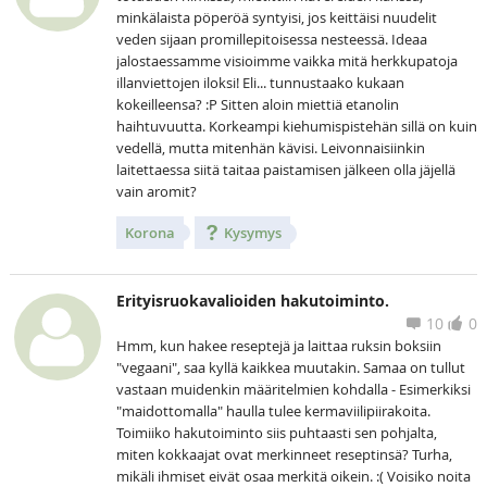
minkälaista pöperöä syntyisi, jos keittäisi nuudelit
veden sijaan promillepitoisessa nesteessä. Ideaa
jalostaessamme visioimme vaikka mitä herkkupatoja
illanviettojen iloksi! Eli... tunnustaako kukaan
kokeilleensa? :P Sitten aloin miettiä etanolin
haihtuvuutta. Korkeampi kiehumispistehän sillä on kuin
vedellä, mutta mitenhän kävisi. Leivonnaisiinkin
laitettaessa siitä taitaa paistamisen jälkeen olla jäjellä
vain aromit?
Korona
Kysymys
Erityisruokavalioiden hakutoiminto.
10
0
Hmm, kun hakee reseptejä ja laittaa ruksin boksiin
"vegaani", saa kyllä kaikkea muutakin. Samaa on tullut
vastaan muidenkin määritelmien kohdalla - Esimerkiksi
"maidottomalla" haulla tulee kermaviilipiirakoita.
Toimiiko hakutoiminto siis puhtaasti sen pohjalta,
miten kokkaajat ovat merkinneet reseptinsä? Turha,
mikäli ihmiset eivät osaa merkitä oikein. :( Voisiko noita