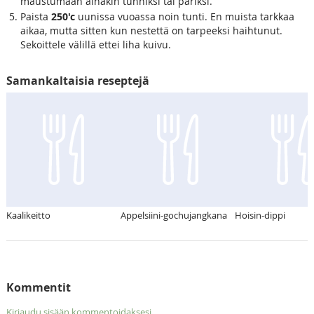
maustumaan ainakin tunniksi tai pariksi.
Paista
250'c
uunissa vuoassa noin tunti. En muista tarkkaa
aikaa, mutta sitten kun nestettä on tarpeeksi haihtunut.
Sekoittele välillä ettei liha kuivu.
Samankaltaisia reseptejä
Kaalikeitto
Appelsiini-gochujangkana
Hoisin-dippi
Kommentit
Kirjaudu sisään kommentoidaksesi