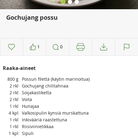
Gochujang possu
1
0
Raaka-aineet
800
g
Possun filettä (käytin marinoitua)
2
rkl
Gochujang chilitahnaa
2
rkl
Soijakastiketta
2
rkl
Voita
1
rkl
Hunajaa
4
kpl
Valkosipulin kynsiä murskattuna
1
rkl
Inkivääriä raastettuna
1
rkl
Riisiviinietikkaa
1
kpl
Sipuli