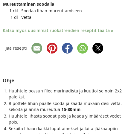
Mureuttaminen soodalla
1
rkl
Soodaa lihan mureuttamiseen
1
dl
Vettä
Katso myös uusimmat ruokatrendien reseptit täältä »
Jaa resepti
Ohje
Huuhtele possun filee marinadista ja kuutioi se noin 2x2
paloiksi.
Ripottele lihan päälle sooda ja kaada mukaan desi vettä.
sekoita ja anna mureutua
15-30min
.
Huuhtele lihasta soodat pois ja kaada ylimääräset vedet
pois.
Sekoita lihaan kaikki loput ainekset ja laita jääkaappiin