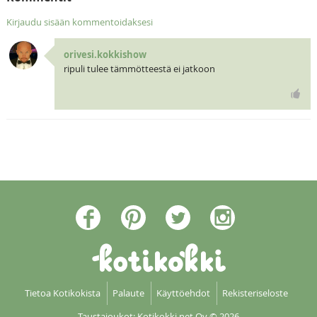
Kirjaudu sisään kommentoidaksesi
orivesi.kokkishow
ripuli tulee tämmötteestä ei jatkoon
Tietoa Kotikokista
Palaute
Käyttöehdot
Rekisteriseloste
Taustajoukot: Kotikokki net Oy
© 2026