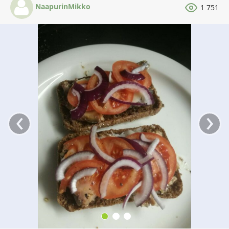
NaapurinMikko
1 751
‹
›