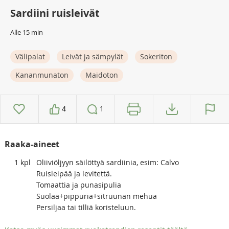
Sardiini ruisleivät
Alle 15 min
Välipalat
Leivät ja sämpylät
Sokeriton
Kananmunaton
Maidoton
4
1
Raaka-aineet
1
kpl
Oliiviöljyyn säilöttyä sardiinia, esim: Calvo
Ruisleipää ja levitettä.
Tomaattia ja punasipulia
Suolaa+pippuria+sitruunan mehua
Persiljaa tai tilliä koristeluun.