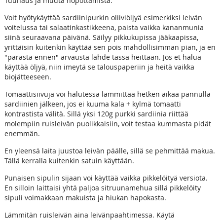
Tuunaus ja muuta höpöttämistä:
Voit hyötykäyttää sardiinipurkin oliiviöljyä esimerkiksi leivän
voitelussa tai salaatinkastikkeena, paista vaikka kananmunia
siinä seuraavana päivänä. Säilyy pikkukupissa jääkaapissa,
yrittäisin kuitenkin käyttää sen pois mahdollisimman pian, ja en
"parasta ennen" arvausta lähde tässä heittään. Jos et halua
käyttää öljyä, niin imeytä se talouspaperiin ja heitä vaikka
biojätteeseen.
Tomaattisiivuja voi halutessa lämmittää hetken aikaa pannulla
sardiinien jälkeen, jos ei kuuma kala + kylmä tomaatti
kontrastista välitä. Sillä yksi 120g purkki sardiinia riittää
molempiin ruisleivän puolikkaisiin, voit testaa kummasta pidät
enemmän.
En yleensä laita juustoa leivän päälle, sillä se pehmittää makua.
Tällä kerralla kuitenkin satuin käyttään.
Punaisen sipulin sijaan voi käyttää vaikka pikkelöityä versiota.
En silloin laittaisi yhtä paljoa sitruunamehua sillä pikkelöity
sipuli voimakkaan makuista ja hiukan hapokasta.
Lämmitän ruisleivän aina leivänpaahtimessa. Käytä