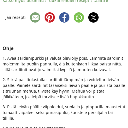
Katso myös uusimmat ruokatrendien reseptit täältä »
Jaa resepti
Ohje
1. Avaa sardiinipurkki ja valuta oliiviöljy pois. Lämmitä sardiinit
molemmilta puolin pannulla, älä kuitenkaan liikaa paista niitä,
sillä sardiinit ovat jo valmiiksi kypsiä ja muuten kuivuvat.
2. Siirrä paistinlastalla sardiinit lämpimän ja voidellun leivän
päälle. Painele sardiinit tasaiseksi leivän päälle ja purista päälle
sitruunan mehua, tiiviste käy hyvin. Mehua voi pistää
jälkikäteen, jos leipä tarvitsee lisää hapokkuutta.
3. Pistä leivän päälle viipaloidut, suolalla ja pippurilla maustetut
tomaattiviipaleet sekä punasipulia, koristele persiljalla tai
tillillä.