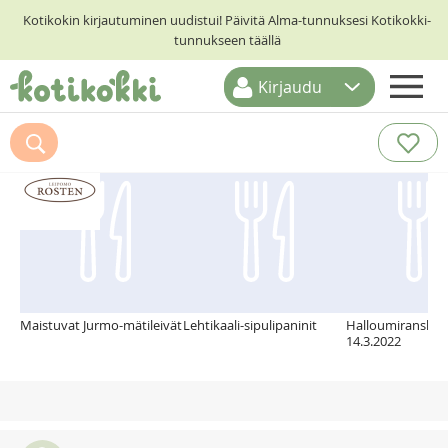
Kotikokin kirjautuminen uudistui! Päivitä Alma-tunnuksesi Kotikokki-
tunnukseen täällä
Kirjaudu
ETUSIVU
Suosittelemme myös
RESEPTIHAKU
RUOKATEEMAT
KESKUSTELUT
KOTIKOKIT
Maistuvat Jurmo-mätileivät
Lehtikaali-sipulipaninit
Halloumiranskala
14.3.2022