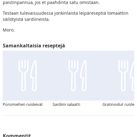
paistinpannua, jos et paahdinta satu omistaan.
Testaan tulevaisuudessa jonkinlaista leipäreseptiä tomaattiin
säilötyistä sardiineista.
Moro.
Samankaltaisia reseptejä
Poromiehen ruisleivät
Sardiini salaatti
Gratinoidut ruislei
Kommentit