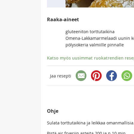
Raaka-aineet
gluteeniton torttutaikina
Omena-Lakkamarmelaadi uunin k
pölysokeria valmiille pinnalle
Katso myös uusimmat ruokatrendien resept
Jaa resepti
Ohje
Sulata torttutaikina ja leikkaa omanmallisia. 
Pistä air fryeriin asteita 200 ja n 10 min.