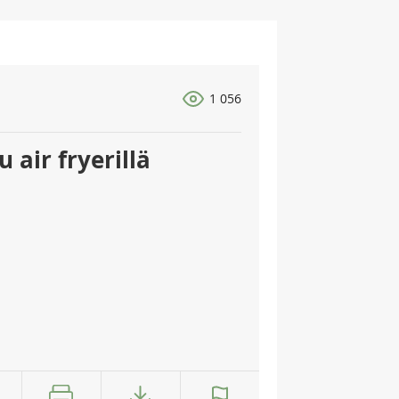
1 056
 air fryerillä