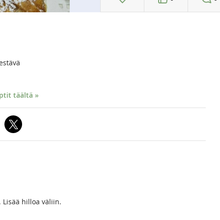
estävä
it täältä »
Lisää hilloa väliin.