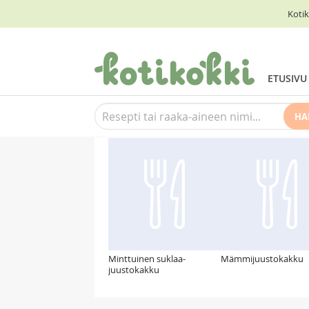
Kotik
ETUSIVU
HA
Suosittelemme myös
Minttuinen suklaa-
Mämmijuustokakku
juustokakku