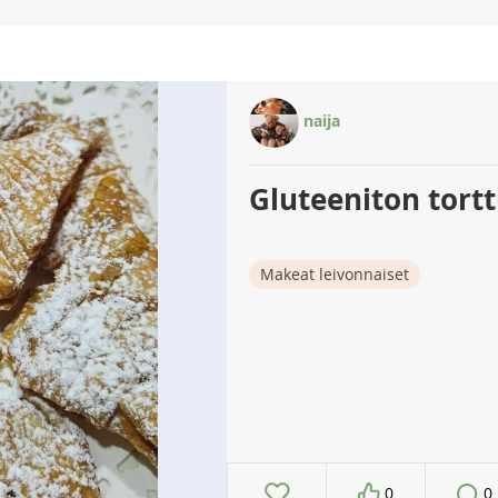
naija
Gluteeniton torttu
Makeat leivonnaiset
0
0