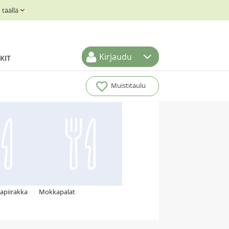
täällä
Kirjaudu
KIT
Muistitaulu
apiirakka
Mokkapalat