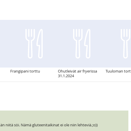
Frangipani torttu
Ohutleivät air fryerissa
Tuuloman tort
31.1.2024
än niitä söi. Nämä gluteenitaikinat ei ole niin lehteviä.;o))