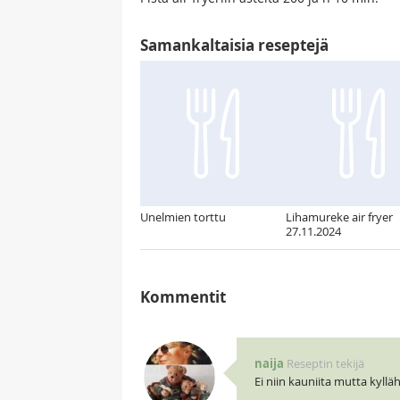
Samankaltaisia reseptejä
Unelmien torttu
Lihamureke air fryer
27.11.2024
Kommentit
naija
Reseptin tekijä
Ei niin kauniita mutta kylläh