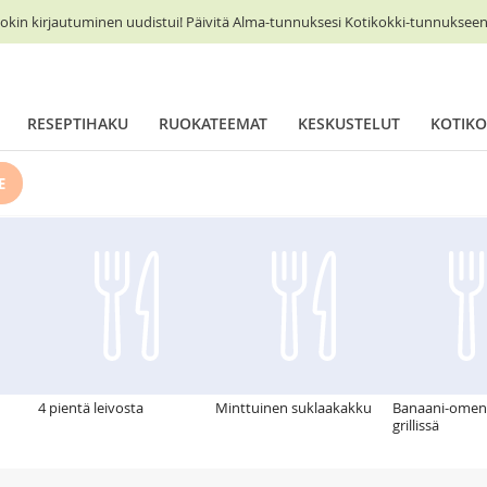
okin kirjautuminen uudistui! Päivitä Alma-tunnuksesi Kotikokki-tunnukseen 
RESEPTIHAKU
RUOKATEEMAT
KESKUSTELUT
KOTIKO
E
4 pientä leivosta
Minttuinen suklaakakku
Banaani-omen
grillissä