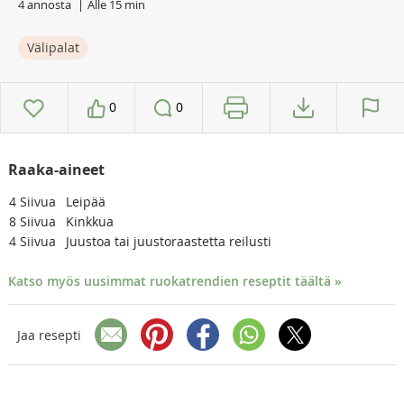
4 annosta
Alle 15 min
Välipalat
0
0
Raaka-aineet
4
Siivua
Leipää
8
Siivua
Kinkkua
4
Siivua
Juustoa tai juustoraastetta reilusti
Katso myös uusimmat ruokatrendien reseptit täältä »
Jaa resepti