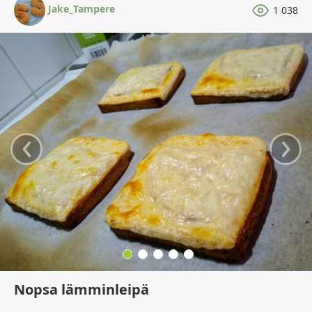
Jake_Tampere
1 038
‹
›
Nopsa lämminleipä