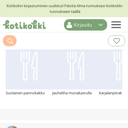
Kotikokin kirjautuminen uudistui! Päivitä Alma-tunnuksesi Kotikokki-
tunnukseen täällä
Kirjaudu
ETUSIVU
Suosittelemme myös
RESEPTIHAKU
RUOKATEEMAT
KESKUSTELUT
KOTIKOKIT
Suolainen pannukakku
Jauheliha munakasrulla
Karjalanpiirakka