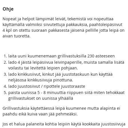
Ohje
Nopeat ja helpot lämpimät leivät, tekemistä voi nopeuttaa
käyttämällä valmiiksi siivutettuja pakkauksia, paahtoleipäsiivut
4 kpl on otettu suoraan pakkasesta jäisenä pellille jotta leipä on
aivan tuoretta.
laita uuni kuumenemaan grillivastuksilla 230 asteeseen
lado 4 jäistä leipäsiivua leivinpaperille, muista samalla lisätä
voilastu tai levitettä leipien pohjaan.
lado kinkkusiivut, kinkut jää juustotaskuun kun käyttää
neljäsosa kinkkusiivuja pinottuna.
lado juustosiivut / ripottele juustoraaste
paista uunissa 5 - 8 minuuttia riippuen siitä miten tehokkaat
grillivastukset on uunissa ylhäällä
Grillivastuksia käytettäessä leipä kuumenee mutta alapinta ei
paahdu eikä kuiva vaan jää pehmeäksi.
Jos et halua palaneita kohtia leipiin käytä kookkaita juustosiivuja