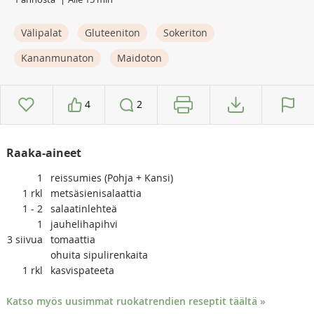
Välipalat
Gluteeniton
Sokeriton
Kananmunaton
Maidoton
4
2
Raaka-aineet
1
reissumies (Pohja + Kansi)
1
rkl
metsäsienisalaattia
1 - 2
salaatinlehteä
1
jauhelihapihvi
3
siivua
tomaattia
ohuita sipulirenkaita
1
rkl
kasvispateeta
Katso myös uusimmat ruokatrendien reseptit täältä »