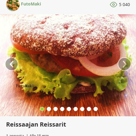
FutoMaki
5 040
‹
›
Reissaajan Reissarit
1 annosta
Alle 15 min