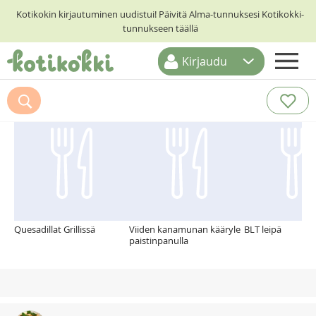
Kotikokin kirjautuminen uudistui! Päivitä Alma-tunnuksesi Kotikokki-
tunnukseen täällä
Kirjaudu
ETUSIVU
Suosittelemme myös
RESEPTIHAKU
RUOKATEEMAT
KESKUSTELUT
KOTIKOKIT
Quesadillat Grillissä
Viiden kanamunan kääryle
BLT leipä
paistinpanulla