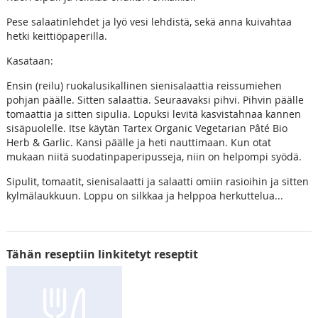
Pese salaatinlehdet ja lyö vesi lehdistä, sekä anna kuivahtaa
hetki keittiöpaperilla.
Kasataan:
Ensin (reilu) ruokalusikallinen sienisalaattia reissumiehen
pohjan päälle. Sitten salaattia. Seuraavaksi pihvi. Pihvin päälle
tomaattia ja sitten sipulia. Lopuksi levitä kasvistahnaa kannen
sisäpuolelle. Itse käytän Tartex Organic Vegetarian Pâté Bio
Herb & Garlic. Kansi päälle ja heti nauttimaan. Kun otat
mukaan niitä suodatinpaperipusseja, niin on helpompi syödä.
Sipulit, tomaatit, sienisalaatti ja salaatti omiin rasioihin ja sitten
kylmälaukkuun. Loppu on silkkaa ja helppoa herkuttelua...
Tähän reseptiin linkitetyt reseptit