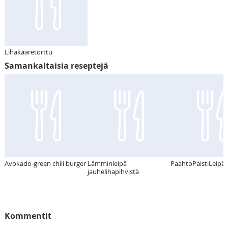
Lihakääretorttu
Samankaltaisia reseptejä
Avokado-green chili burger
Lämminleipä
PaahtoPaistiLeipä
jauhelihapihvistä
Kommentit