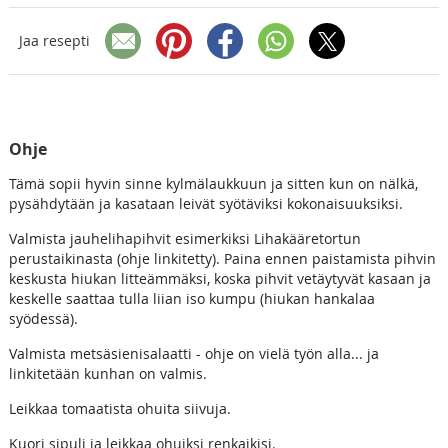
Jaa resepti
Ohje
Tämä sopii hyvin sinne kylmälaukkuun ja sitten kun on nälkä,
pysähdytään ja kasataan leivät syötäviksi kokonaisuuksiksi.
Valmista jauhelihapihvit esimerkiksi Lihakääretortun
perustaikinasta (ohje linkitetty). Paina ennen paistamista pihvin
keskusta hiukan litteämmäksi, koska pihvit vetäytyvät kasaan ja
keskelle saattaa tulla liian iso kumpu (hiukan hankalaa
syödessä).
Valmista metsäsienisalaatti - ohje on vielä työn alla... ja
linkitetään kunhan on valmis.
Leikkaa tomaatista ohuita siivuja.
Kuori sipuli ja leikkaa ohuiksi renkaikisi.