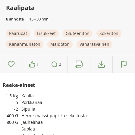
Kaalipata
8 annosta
15 - 30 min
Pääruoat
Lisukkeet
Gluteeniton
Sokeriton
Kananmunaton
Maidoton
Vähärasvainen
1
0
Raaka-aineet
1.5
Kg
Kaalia
5
Porkkanaa
1-2
Sipulia
400
G
Herne-maissi-paprika sekoitusta
800
G
Jauhelihaa
Suolaa