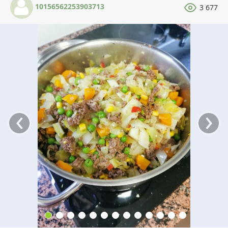
10156562253903713
3 677
‹
›