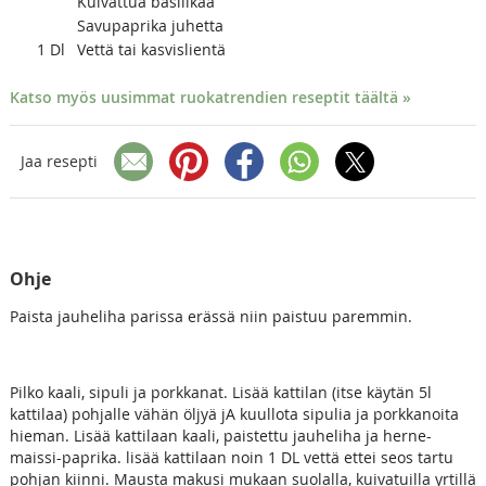
Kuivattua basilikaa
Savupaprika juhetta
1
Dl
Vettä tai kasvislientä
Katso myös uusimmat ruokatrendien reseptit täältä »
Jaa resepti
Ohje
Paista jauheliha parissa erässä niin paistuu paremmin.
Pilko kaali, sipuli ja porkkanat. Lisää kattilan (itse käytän 5l
kattilaa) pohjalle vähän öljyä jA kuullota sipulia ja porkkanoita
hieman. Lisää kattilaan kaali, paistettu jauheliha ja herne-
maissi-paprika. lisää kattilaan noin 1 DL vettä ettei seos tartu
pohjan kiinni. Mausta makusi mukaan suolalla, kuivatuilla yrtillä