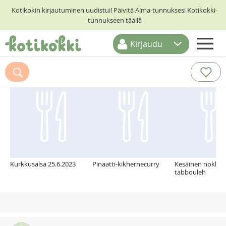
Kotikokin kirjautuminen uudistui! Päivitä Alma-tunnuksesi Kotikokki-
tunnukseen täällä
Kirjaudu
ETUSIVU
Suosittelemme myös
RESEPTIHAKU
RUOKATEEMAT
KESKUSTELUT
KOTIKOKIT
Kurkkusalsa 25.6.2023
Pinaatti-kikhernecurry
Kesäinen nokkos
tabbouleh