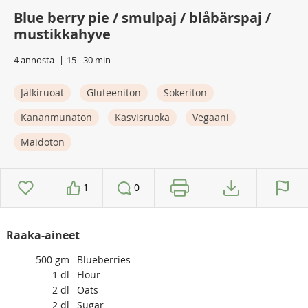
Blue berry pie / smulpaj / blåbärspaj /
mustikkahyve
4 annosta
15 - 30 min
Jälkiruoat
Gluteeniton
Sokeriton
Kananmunaton
Kasvisruoka
Vegaani
Maidoton
1
0
Raaka-aineet
500
gm
Blueberries
1
dl
Flour
2
dl
Oats
2
dl
Sugar