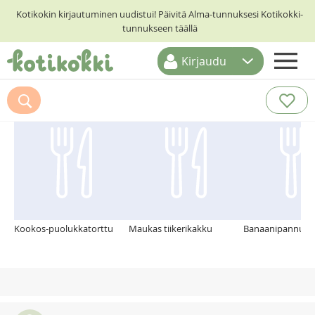
Kotikokin kirjautuminen uudistui! Päivitä Alma-tunnuksesi Kotikokki-
tunnukseen täällä
Kirjaudu
ETUSIVU
Suosittelemme myös
RESEPTIHAKU
RUOKATEEMAT
KESKUSTELUT
KOTIKOKIT
Kookos-puolukkatorttu
Maukas tiikerikakku
Banaanipannuka