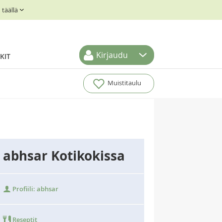
täällä
Kirjaudu
KIT
Muistitaulu
abhsar Kotikokissa
Profiili: abhsar
Reseptit