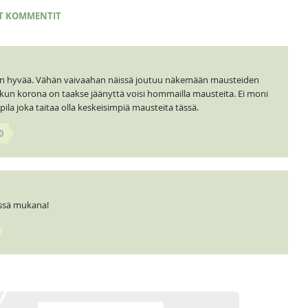
T KOMMENTIT
 on hyvää. Vähän vaivaahan näissä joutuu näkemään mausteiden
 kun korona on taakse jäänyttä voisi hommailla mausteita. Ei moni
la joka taitaa olla keskeisimpiä mausteita tässä.
0
tässä mukana!