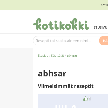
Kotik
ETUSIVU
HA
Etusivu
/
Käyttäjät
/
abhsar
abhsar
Viimeisimmät reseptit
1