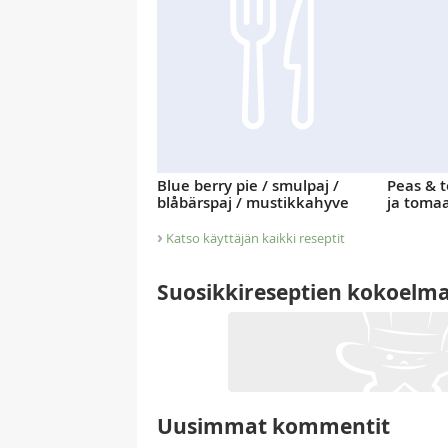
Blue berry pie / smulpaj /
Peas & t
blåbärspaj / mustikkahyve
ja tomaat
›
Katso käyttäjän kaikki reseptit
Suosikkireseptien kokoelm
Uusimmat kommentit