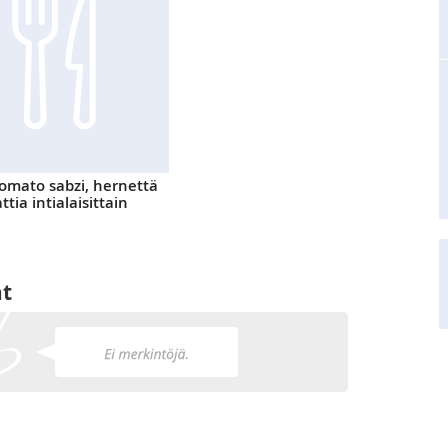
omato sabzi, hernettä
tia intialaisittain
at