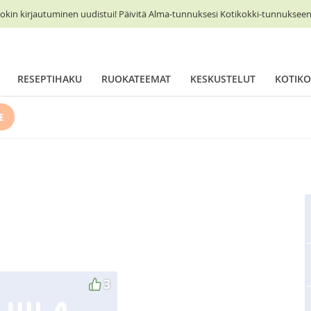
okin kirjautuminen uudistui! Päivitä Alma-tunnuksesi Kotikokki-tunnukseen 
RESEPTIHAKU
RUOKATEEMAT
KESKUSTELUT
KOTIKO
E
3