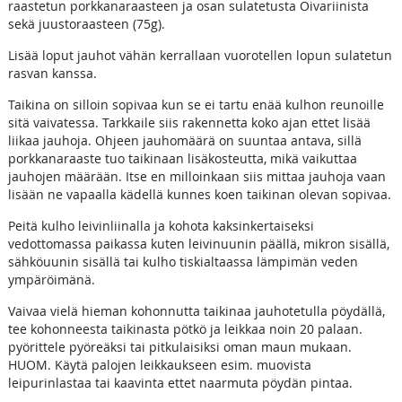
raastetun porkkanaraasteen ja osan sulatetusta Oivariinista
sekä juustoraasteen (75g).
Lisää loput jauhot vähän kerrallaan vuorotellen lopun sulatetun
rasvan kanssa.
Taikina on silloin sopivaa kun se ei tartu enää kulhon reunoille
sitä vaivatessa. Tarkkaile siis rakennetta koko ajan ettet lisää
liikaa jauhoja. Ohjeen jauhomäärä on suuntaa antava, sillä
porkkanaraaste tuo taikinaan lisäkosteutta, mikä vaikuttaa
jauhojen määrään. Itse en milloinkaan siis mittaa jauhoja vaan
lisään ne vapaalla kädellä kunnes koen taikinan olevan sopivaa.
Peitä kulho leivinliinalla ja kohota kaksinkertaiseksi
vedottomassa paikassa kuten leivinuunin päällä, mikron sisällä,
sähköuunin sisällä tai kulho tiskialtaassa lämpimän veden
ympäröimänä.
Vaivaa vielä hieman kohonnutta taikinaa jauhotetulla pöydällä,
tee kohonneesta taikinasta pötkö ja leikkaa noin 20 palaan.
pyörittele pyöreäksi tai pitkulaisiksi oman maun mukaan.
HUOM. Käytä palojen leikkaukseen esim. muovista
leipurinlastaa tai kaavinta ettet naarmuta pöydän pintaa.