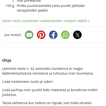
2
Isoa porkkanaa
150
g
Pirkka juustoraastetta josta puolet jätetään
sämpylöiden päälle
Katso myös uusimmat ruokatrendien reseptit täältä »
Jaa resepti
Ohje
Lämmitä neste n. 42 asteiseksi, kuivahiiva ei reagoi
kädenlämpöisessä nesteessä ja tuhoutuu liian kuumassa.
Lisää nesteeseen suola ja sokeri
Lisää jauhoja noin puolet koko määrästä ja kuivahiiva niiden
joukossa.
Tässä vaiheessa kun taikina on löysää, voit lisätä ohueksi