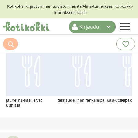
Kotikokin kirjautuminen uudistui! Päivitä Alma-tunnuksesi Kotikokki-
tunnukseen täällä
Kirjaudu
ETUSIVU
Suosittelemme myös
RESEPTIHAKU
RUOKATEEMAT
KESKUSTELUT
KOTIKOKIT
Jauheliha-kaalileivät
Rakkaudellinen rahkaleipä
Kala-voileipäkak
uunissa