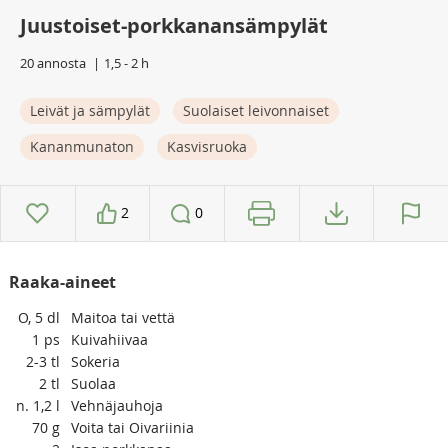
Juustoiset-porkkanansämpylät
20 annosta
1,5 - 2 h
Leivät ja sämpylät
Suolaiset leivonnaiset
Kananmunaton
Kasvisruoka
2
0
Raaka-aineet
O, 5
dl
Maitoa tai vettä
1
ps
Kuivahiivaa
2-3
tl
Sokeria
2
tl
Suolaa
n. 1,2
l
Vehnäjauhoja
70
g
Voita tai Oivariinia