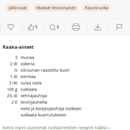
Jälkiruoat
Makeat leivonnaiset
Kasvisruoka
5
5
Raaka-aineet
3
munaa
2
dl
sokeria
½
sitruunan raastettu kuori
1
dl
Kermaa
3
rkl
sulaa voita
100
g
suklaata
2½
dl
vehnäjauhoja
2
tl
leivinjauhetta
voita ja korppujauhoja vuokaan
suklaata kuorrutukseen
Katso myös uusimmat ruokatrendien reseptit täältä »