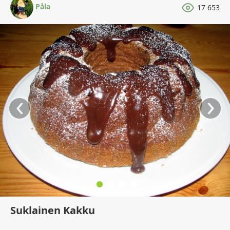
Påla
17 653
‹
›
Suklainen Kakku