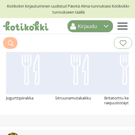
Kotikokin kirjautuminen uudistui! Päivitä Alma-tunnuksesi Kotikokki-
tunnukseen täällä
Kirjaudu
ETUSIVU
Suosittelemme myös
RESEPTIHAKU
RUOKATEEMAT
KESKUSTELUT
KOTIKOKIT
Jogurttipiirakka
Sitruunamutakakku
Britatorttu kerm
raejuustotäytellä