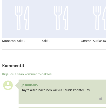
Munaton Kakku
Kakku
Omena -Suklaa Ka
Kommentit
Kirjaudu sisään kommentoidaksesi
Jasmine85
Täyteläisen näköinen kakku! Kaunis koristelu! =)