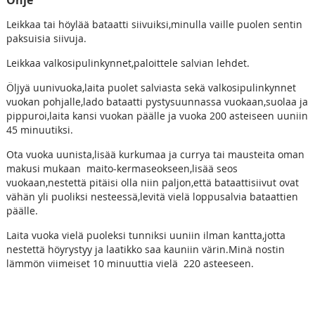
Leikkaa tai höylää bataatti siivuiksi,minulla vaille puolen sentin
paksuisia siivuja.
Leikkaa valkosipulinkynnet,paloittele salvian lehdet.
Öljyä uunivuoka,laita puolet salviasta sekä valkosipulinkynnet
vuokan pohjalle,lado bataatti pystysuunnassa vuokaan,suolaa ja
pippuroi,laita kansi vuokan päälle ja vuoka 200 asteiseen uuniin
45 minuutiksi.
Ota vuoka uunista,lisää kurkumaa ja currya tai mausteita oman
makusi mukaan maito-kermaseokseen,lisää seos
vuokaan,nestettä pitäisi olla niin paljon,että bataattisiivut ovat
vähän yli puoliksi nesteessä,levitä vielä loppusalvia bataattien
päälle.
Laita vuoka vielä puoleksi tunniksi uuniin ilman kantta,jotta
nestettä höyrystyy ja laatikko saa kauniin värin.Minä nostin
lämmön viimeiset 10 minuuttia vielä 220 asteeseen.