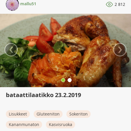
mallu51
2 812
‹
›
bataattilaatikko 23.2.2019
Lisukkeet
Gluteeniton
Sokeriton
Kananmunaton
Kasvisruoka