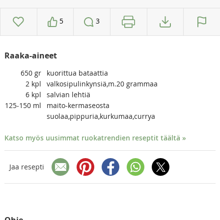
5
3
Raaka-aineet
650
gr
kuorittua bataattia
2
kpl
valkosipulinkynsiä,m.20 grammaa
6
kpl
salvian lehtiä
125-150
ml
maito-kermaseosta
suolaa,pippuria,kurkumaa,currya
Katso myös uusimmat ruokatrendien reseptit täältä »
Jaa resepti
Ohje