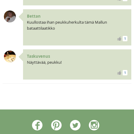
Bettan
Kuullostaa ihan peukkuherkulta tämä Mallun
bataattilaatikko
1
Taskuvenus
Näyttävää, peukku!
1