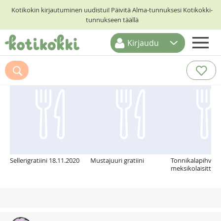
Kotikokin kirjautuminen uudistui! Päivitä Alma-tunnuksesi Kotikokki-
tunnukseen täällä
Kirjaudu
ETUSIVU
Suosittelemme myös
RESEPTIHAKU
RUOKATEEMAT
KESKUSTELUT
KOTIKOKIT
Sellerigratiini 18.11.2020
Mustajuuri gratiini
Tonnikalapihvit
meksikolaisittain