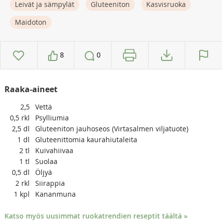
Leivät ja sämpylät
Gluteeniton
Kasvisruoka
Maidoton
8
0
Raaka-aineet
2,5
Vettä
0,5
rkl
Psylliumia
2,5
dl
Gluteeniton jauhoseos (Virtasalmen viljatuote)
1
dl
Gluteenittomia kaurahiutaleita
2
tl
Kuivahiivaa
1
tl
Suolaa
0,5
dl
Öljyä
2
rkl
Siirappia
1
kpl
Kananmuna
Katso myös uusimmat ruokatrendien reseptit täältä »