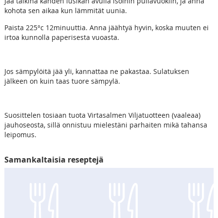
Jaa taikina kahden lusikan avulla isoihin pullavuokiin, ja anna
kohota sen aikaa kun lämmität uunia.
Paista 225°c 12minuuttia. Anna jäähtyä hyvin, koska muuten ei
irtoa kunnolla paperisesta vuoasta.
Jos sämpylöitä jää yli, kannattaa ne pakastaa. Sulatuksen
jälkeen on kuin taas tuore sämpylä.
Suosittelen tosiaan tuota Virtasalmen Viljatuotteen (vaaleaa)
jauhoseosta, sillä onnistuu mielestäni parhaiten mikä tahansa
leipomus.
Samankaltaisia reseptejä