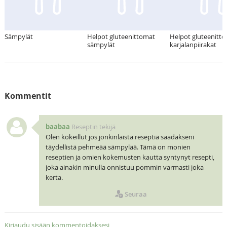
Sämpylät
Helpot gluteenittomat
Helpot gluteenitt
sämpylät
karjalanpiirakat
Kommentit
baabaa
Reseptin tekijä
Olen kokeillut jos jonkinlaista reseptiä saadakseni
täydellistä pehmeää sämpylää. Tämä on monien
reseptien ja omien kokemusten kautta syntynyt resepti,
joka ainakin minulla onnistuu pommin varmasti joka
kerta.
Seuraa
Kirjaudu sisään kommentoidaksesi