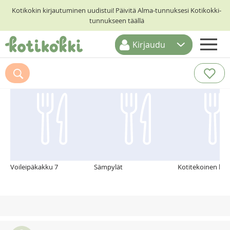
Kotikokin kirjautuminen uudistui! Päivitä Alma-tunnuksesi Kotikokki-
tunnukseen täällä
Kirjaudu
ETUSIVU
Suosittelemme myös
RESEPTIHAKU
RUOKATEEMAT
KESKUSTELUT
KOTIKOKIT
Voileipäkakku 7
Sämpylät
Kotitekoinen leip