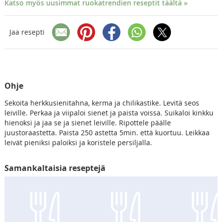
Katso myös uusimmat ruokatrendien reseptit täältä »
Jaa resepti
Ohje
Sekoita herkkusienitahna, kerma ja chilikastike. Levitä seos
leiville. Perkaa ja viipaloi sienet ja paista voissa. Suikaloi kinkku
hienoksi ja jaa se ja sienet leiville. Ripottele päälle
juustoraastetta. Paista 250 astetta 5min. että kuortuu. Leikkaa
leivät pieniksi paloiksi ja koristele persiljalla.
Samankaltaisia reseptejä