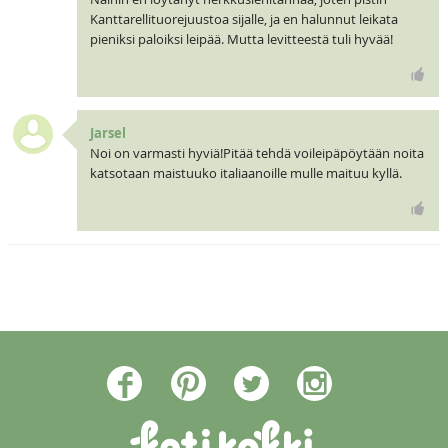
Kanttarellituorejuustoa sijalle, ja en halunnut leikata
pieniksi paloiksi leipää. Mutta levitteestä tuli hyvää!
Jarsel
Noi on varmasti hyviä!Pitää tehdä voileipäpöytään noita
katsotaan maistuuko italiaanoille mulle maituu kyllä.