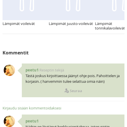
Lämpimät voileivät
Lämpimät juusto-voileivät
Lämpimät
tonnikalavoileivät
Kommentit
peetu1
Reseptin tekijä
Tästä joskus kirjoittaessa jäänyt ohje pois. Pahoittelen ja
korjasin. ( harvemmin tulee selattua omia näin)
Seuraa
Kirjaudu sisään kommentoidaksesi
peetu1
Näihin en löytänyt herkkusienitahnaa, joten pistin