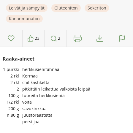
Leivät ja sämpylät
Gluteeniton
Sokeriton
Kananmunaton
23
2
Raaka-aineet
1
purkki
herkkusienitahnaa
2
rkl
Kermaa
2
rkl
chilikastiketta
2
pitkittäin leikattua valkoista leipää
100
g
tuoreita herkkusieniä
1/2
rkl
voita
200
g
savukinkkua
n.80
g
juustoraastetta
persiljaa