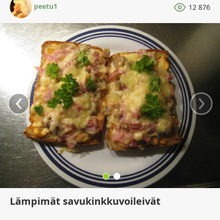
peetu1
12 876
‹
›
Lämpimät savukinkkuvoileivät