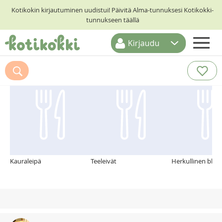
Kotikokin kirjautuminen uudistui! Päivitä Alma-tunnuksesi Kotikokki-
tunnukseen täällä
Kirjaudu
ETUSIVU
Suosittelemme myös
RESEPTIHAKU
RUOKATEEMAT
KESKUSTELUT
KOTIKOKIT
Kauraleipä
Teeleivät
Herkullinen bbq-