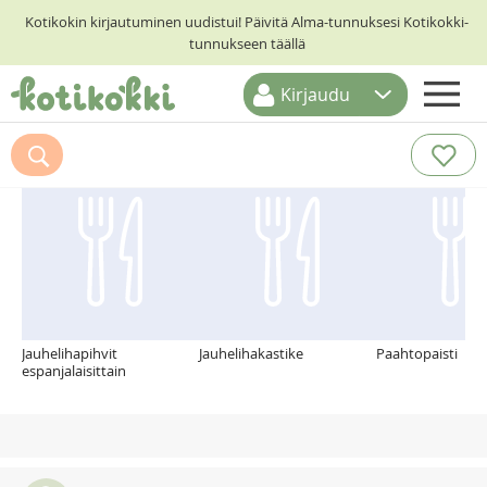
Kotikokin kirjautuminen uudistui! Päivitä Alma-tunnuksesi Kotikokki-
tunnukseen täällä
Kirjaudu
ETUSIVU
Suosittelemme myös
RESEPTIHAKU
RUOKATEEMAT
KESKUSTELUT
KOTIKOKIT
Jauhelihapihvit
Jauhelihakastike
Paahtopaisti
espanjalaisittain