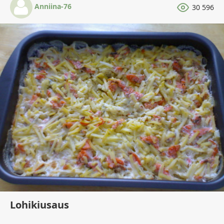
Anniina-76
30 596
Lohikiusaus