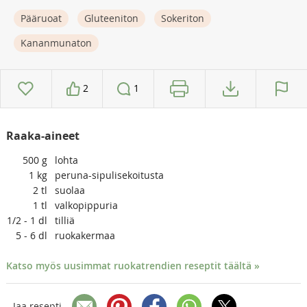
Pääruoat
Gluteeniton
Sokeriton
Kananmunaton
2
1
Raaka-aineet
500
g
lohta
1
kg
peruna-sipulisekoitusta
2
tl
suolaa
1
tl
valkopippuria
1/2 - 1
dl
tilliä
5 - 6
dl
ruokakermaa
Katso myös uusimmat ruokatrendien reseptit täältä »
Jaa resepti