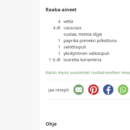
Raaka-aineet
4
vettä
4
dl
couscous
suolaa, mietoa öljyä
1
paprika pieneksi pilkottuna
1
salottisipuli
1
yksikyntinen valkosipuli
1 ½
dl
tuoretta korianteria
Katso myös uusimmat ruokatrendien resept
Jaa resepti
Ohje