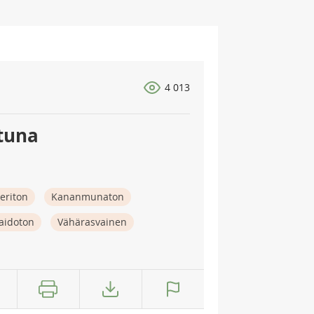
4 013
tuna
eriton
Kananmunaton
aidoton
Vähärasvainen