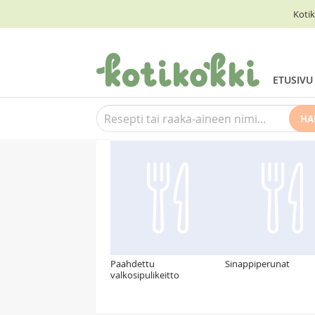
Kotik
ETUSIVU
HA
Suosittelemme myös
Paahdettu
Sinappiperunat
valkosipulikeitto