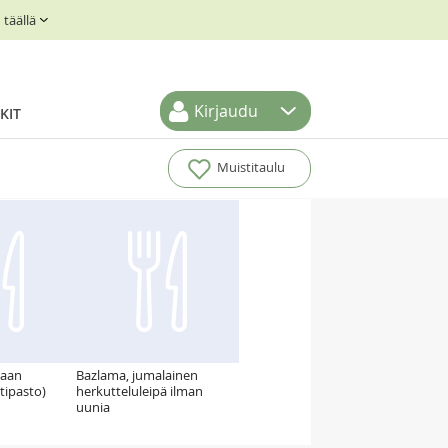
täällä
Kirjaudu
KIT
Muistitaulu
saan
Bazlama, jumalainen
ntipasto)
herkutteluleipä ilman
uunia