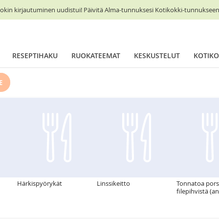
okin kirjautuminen uudistui! Päivitä Alma-tunnuksesi Kotikokki-tunnukseen 
RESEPTIHAKU
RUOKATEEMAT
KESKUSTELUT
KOTIKO
E
Härkispyörykät
Linssikeitto
Tonnatoa por
filepihvistä (a