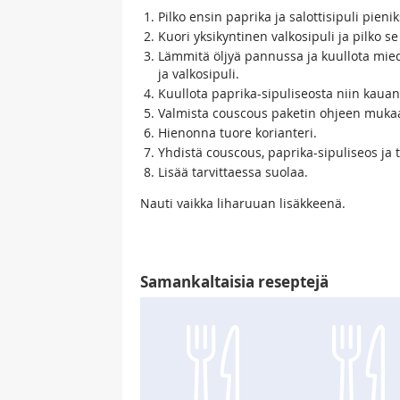
Pilko ensin paprika ja salottisipuli pienik
Kuori yksikyntinen valkosipuli ja pilko se
Lämmitä öljyä pannussa ja kuullota miedo
ja valkosipuli.
Kuullota paprika-sipuliseosta niin kaua
Valmista couscous paketin ohjeen muka
Hienonna tuore korianteri.
Yhdistä couscous, paprika-sipuliseos ja t
Lisää tarvittaessa suolaa.
Nauti vaikka liharuuan lisäkkeenä.
Samankaltaisia reseptejä