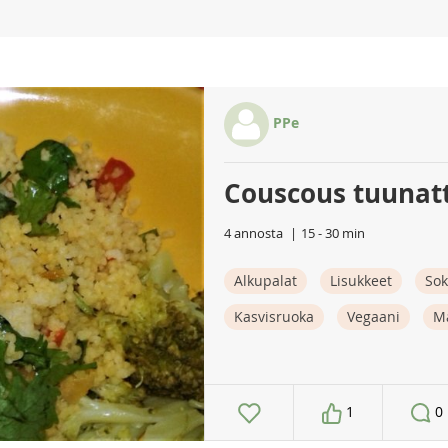
PPe
Couscous tuunat
4 annosta
15 - 30 min
Alkupalat
Lisukkeet
Sok
Kasvisruoka
Vegaani
M
1
0