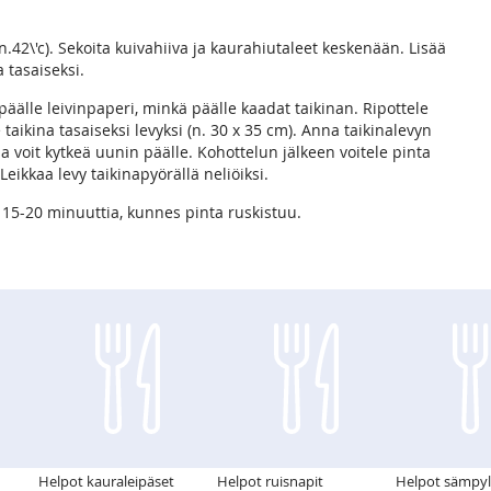
42\'c). Sekoita kuivahiiva ja kaurahiutaleet keskenään. Lisää
a tasaiseksi.
älle leivinpaperi, minkä päälle kaadat taikinan. Ripottele
taikina tasaiseksi levyksi (n. 30 x 35 cm). Anna taikinalevyn
a voit kytkeä uunin päälle. Kohottelun jälkeen voitele pinta
Leikkaa levy taikinapyörällä neliöiksi.
 15-20 minuuttia, kunnes pinta ruskistuu.
Helpot kauraleipäset
Helpot ruisnapit
Helpot sämpyl