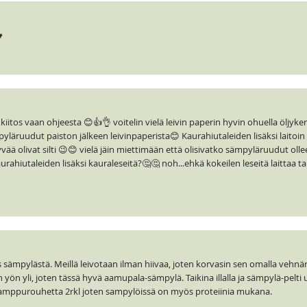

kiitos vaan ohjeesta 😊👍👌 voitelin vielä leivin paperin hyvin ohuella öljykerr
mpyläruudut paiston jälkeen leivinpaperista😊 Kaurahiutaleiden lisäksi laitoin
ää olivat silti 😉😊 vielä jäin miettimään että olisivatko sämpyläruudut ollee
urahiutaleiden lisäksi kauraleseitä?🤔🤔 noh...ehkä kokeilen leseitä laittaa t
 sämpylästä. Meillä leivotaan ilman hiivaa, joten korvasin sen omalla vehnära
 yön yli, joten tässä hyvä aamupala-sämpylä. Taikina illalla ja sämpylä-pelti u
n hamppurouhetta 2rkl joten sampylöissä on myös proteiinia mukana.