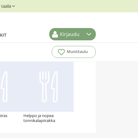
täällä
Kirjaudu
KIT
Muistitaulu
iras
Helppo ja nopea
tonnikalapiirakka