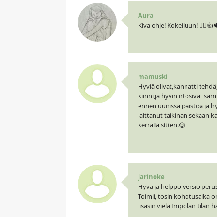
Aura
Kiva ohje! Kokeiluun! 🧝‍♀️👍
mamuski
Hyviä olivat,kannatti tehdä,
kiinni,ja hyvin irtosivat sä
ennen uunissa paistoa ja hyv
laittanut taikinan sekaan ka
kerralla sitten.😊
Jarinoke
Hyvä ja helppo versio perus
Toimii, tosin kohotusaika on
lisäsin vielä Impolan tila