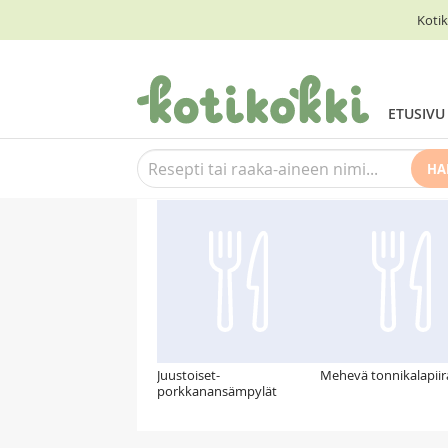
Kotik
ETUSIVU
HA
Suosittelemme myös
Juustoiset-
Mehevä tonnikalapii
porkkanansämpylät