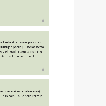
oksella ettei takina jää siihen
 ruutujen päälle juustoraastetta
t vielä ruokaisampia jos olisin
aikinan sekaan seuraavalla
skilla (juokseva vehnäjuuri).
uniin aamulla. Toisella kerralla