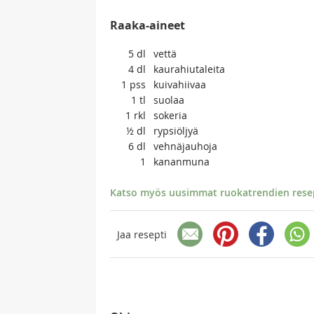
Raaka-aineet
5
dl
vettä
4
dl
kaurahiutaleita
1
pss
kuivahiivaa
1
tl
suolaa
1
rkl
sokeria
½
dl
rypsiöljyä
6
dl
vehnäjauhoja
1
kananmuna
Katso myös uusimmat ruokatrendien resept
Jaa resepti