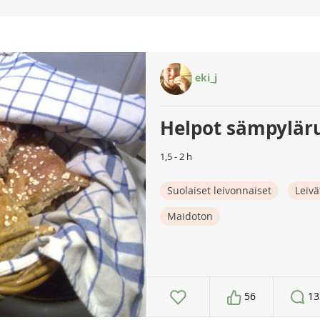
eki_j
Helpot sämpylär
1,5 - 2 h
Suolaiset leivonnaiset
Leivä
Maidoton
56
13