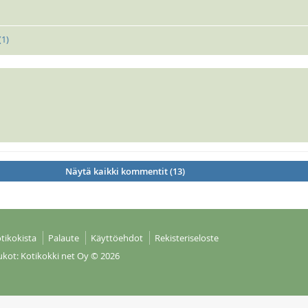
(
1
)
Näytä kaikki kommentit (13)
tikokista
Palaute
Käyttöehdot
Rekisteriseloste
ukot: Kotikokki net Oy
© 2026