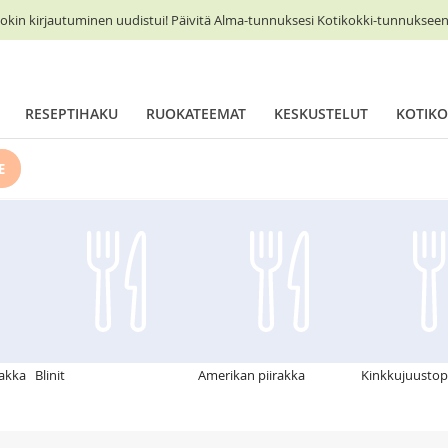
okin kirjautuminen uudistui! Päivitä Alma-tunnuksesi Kotikokki-tunnukseen 
RESEPTIHAKU
RUOKATEEMAT
KESKUSTELUT
KOTIKO
E
rakka
Blinit
Amerikan piirakka
Kinkkujuustopi