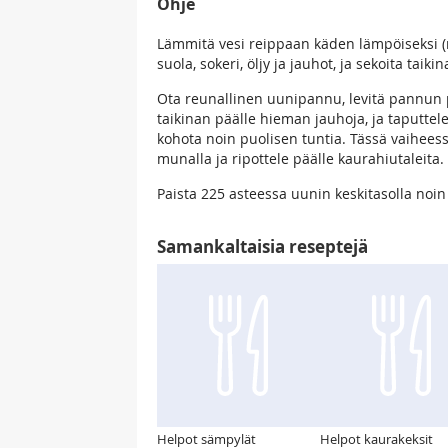
Ohje
Lämmitä vesi reippaan käden lämpöiseksi (n.
suola, sokeri, öljy ja jauhot, ja sekoita taikin
Ota reunallinen uunipannu, levitä pannun pä
taikinan päälle hieman jauhoja, ja taputtele 
kohota noin puolisen tuntia. Tässä vaiheess
munalla ja ripottele päälle kaurahiutaleita. 
Paista 225 asteessa uunin keskitasolla noin
Samankaltaisia reseptejä
Helpot sämpylät
Helpot kaurakeksit