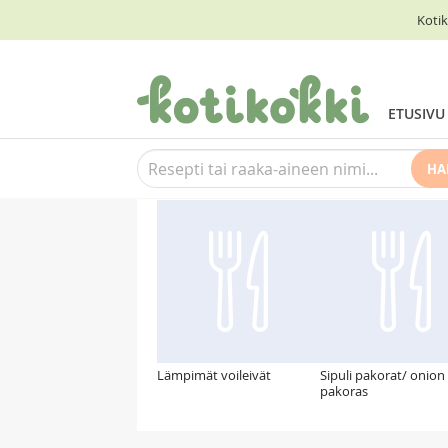
Kotik
ETUSIVU
HA
Suosittelemme myös
Lämpimät voileivät
Sipuli pakorat/ onion
pakoras