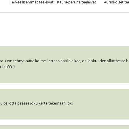
Terveellisemmät teeleivät
Kaura-peruna teeleivät
Aurinkoiset te
aa. Oon tehnyt näitä kolme kertaa vähällä aikaa, on laiskuuden yllättäessä
leipää ;)
 ulos jotta pääsee joku kerta tekemään. pk!