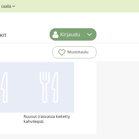
täällä
Kirjaudu
KIT
Muistitaulu
Ruusut (rasvassa keitetty
kahvileipä)