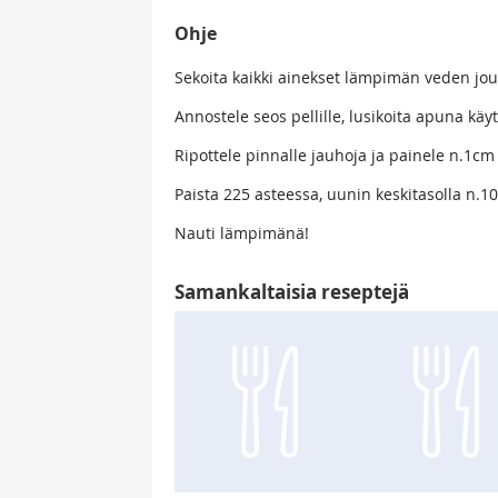
Ohje
Sekoita kaikki ainekset lämpimän veden jo
Annostele seos pellille, lusikoita apuna käy
Ripottele pinnalle jauhoja ja painele n.1cm 
Paista 225 asteessa, uunin keskitasolla n.1
Nauti lämpimänä!
Samankaltaisia reseptejä