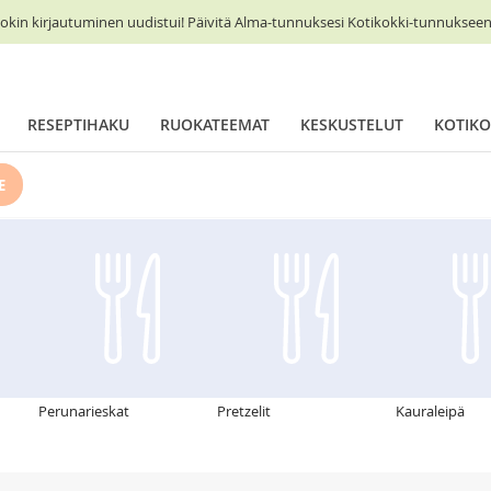
okin kirjautuminen uudistui! Päivitä Alma-tunnuksesi Kotikokki-tunnukseen 
RESEPTIHAKU
RUOKATEEMAT
KESKUSTELUT
KOTIKO
E
Perunarieskat
Pretzelit
Kauraleipä