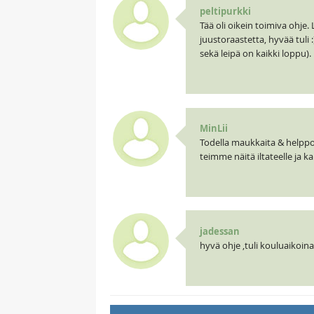
peltipurkki
Tää oli oikein toimiva ohje. 
juustoraastetta, hyvää tuli :
sekä leipä on kaikki loppu).
MinLii
Todella maukkaita & helppo
teimme näitä iltateelle ja ka
jadessan
hyvä ohje ,tuli kouluaikoina 