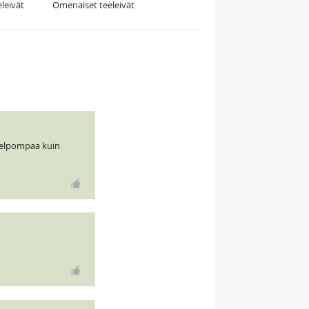
eleivät
Omenaiset teeleivät
 helpompaa kuin