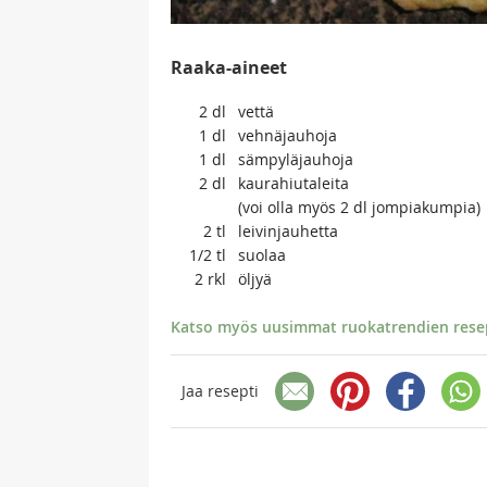
Raaka-aineet
2
dl
vettä
1
dl
vehnäjauhoja
1
dl
sämpyläjauhoja
2
dl
kaurahiutaleita
(voi olla myös 2 dl jompiakumpia)
2
tl
leivinjauhetta
1/2
tl
suolaa
2
rkl
öljyä
Katso myös uusimmat ruokatrendien resept
Jaa resepti