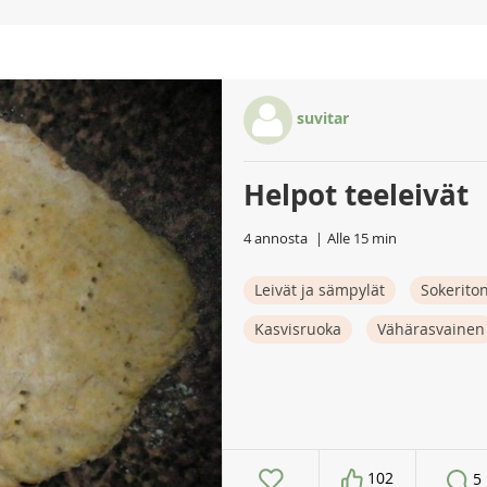
suvitar
Helpot teeleivät
4 annosta
Alle 15 min
Leivät ja sämpylät
Sokerito
Kasvisruoka
Vähärasvainen
102
5