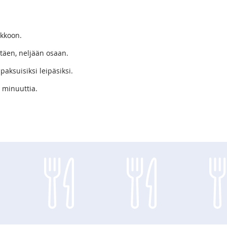
ukkoon.
ttäen, neljään osaan.
paksuisiksi leipäsiksi.
0 minuuttia.