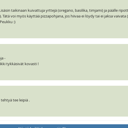
Lisäsin taikinaan kuivattuja yrttejä (oregano, basilika, timjami) ja päälle ripott
). Tätä voi myös käyttää pizzapohjana, jos hiivaa ei löydy tai ei jaksa vaivata
 Peukku :)
ja -
ikki tykkäsivät kovasti !
tehtyä tee leipiä .