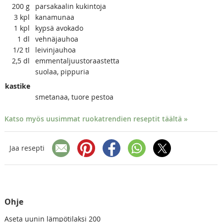
200
g
parsakaalin kukintoja
3
kpl
kanamunaa
1
kpl
kypsä avokado
1
dl
vehnäjauhoa
1/2
tl
leivinjauhoa
2,5
dl
emmentaljuustoraastetta
suolaa, pippuria
kastike
smetanaa, tuore pestoa
Katso myös uusimmat ruokatrendien reseptit täältä »
Jaa resepti
Ohje
Aseta uunin lämpötilaksi 200