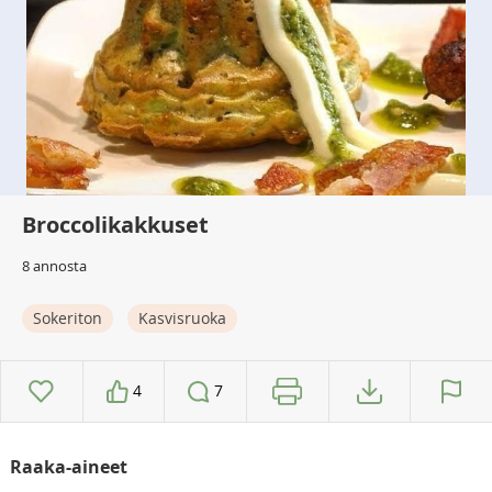
Broccolikakkuset
8 annosta
Sokeriton
Kasvisruoka
4
7
Raaka-aineet