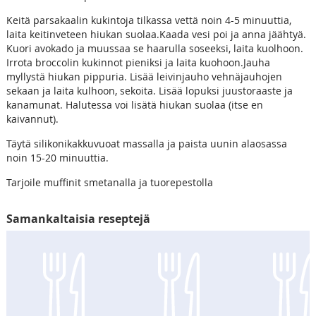
Keitä parsakaalin kukintoja tilkassa vettä noin 4-5 minuuttia,
laita keitinveteen hiukan suolaa.Kaada vesi poi ja anna jäähtyä.
Kuori avokado ja muussaa se haarulla soseeksi, laita kuolhoon.
Irrota broccolin kukinnot pieniksi ja laita kuohoon.Jauha
myllystä hiukan pippuria. Lisää leivinjauho vehnäjauhojen
sekaan ja laita kulhoon, sekoita. Lisää lopuksi juustoraaste ja
kanamunat. Halutessa voi lisätä hiukan suolaa (itse en
kaivannut).
Täytä silikonikakkuvuoat massalla ja paista uunin alaosassa
noin 15-20 minuuttia.
Tarjoile muffinit smetanalla ja tuorepestolla
Samankaltaisia reseptejä