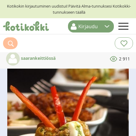
Kotikokin kirjautuminen uudistui! Päivitä Alma-tunnuksesi Kotikokki-
tunnukseen täällä
Kirjaudu
ETUSIVU
RESEPTIHAKU
saarankeittiössä
2 911
RUOKATEEMAT
KESKUSTELUT
KOTIKOKIT