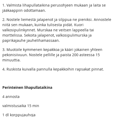
1. Valmista lihapullataikina perusohjeen mukaan ja laita se
jääkaappiin odottamaan.
2. Nostele liemestä jalapenot ja silppua ne pieniksi. Annostele
niitä sen mukaan, kuinka tulisesta pidät. Kuori
valkosipulinkynnet. Murskaa ne veitsen lappeella tai
morttelissa. Sekoita jalapenot, valkosipulimurska ja
paprikajauhe jauhelihamassaan.
3. Muotoile kymmenen kepakkoa ja kääri jokainen yhteen
pekonisiivuun. Nostele pellille ja paista 200 asteessa 15
minuuttia.
4. Ruskista kuivalla pannulla kepakkoihin rapsakat pinnat.
Perinteinen lihapullataikina
4 annosta
valmistusaika 15 min
1 dl korppujauhoja