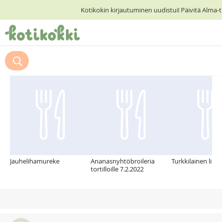
Kotikokin kirjautuminen uudistui! Päivitä Alma-
ETUSIVU
Suosittelemme myös
RESEPTIHAKU
RUOKATEEMAT
KESKUSTELUT
KOTIKOKIT
Jauhelihamureke
Ananasnyhtöbroileria
Turkkilainen lins
tortilloille 7.2.2022