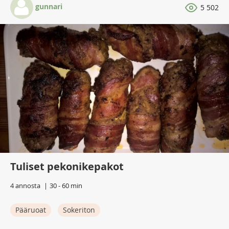
gunnari
5 502
Tuliset pekonikepakot
4 annosta
30 - 60 min
Pääruoat
Sokeriton