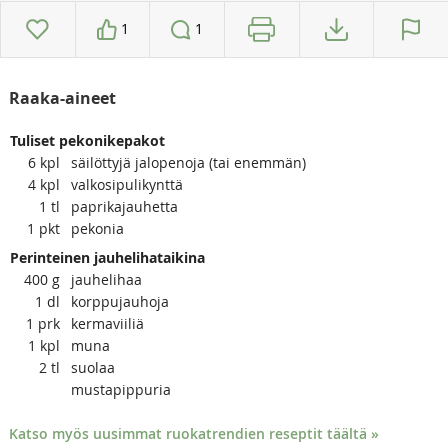
1
1
Raaka-aineet
Tuliset pekonikepakot
6
kpl
säilöttyjä jalopenoja (tai enemmän)
4
kpl
valkosipulikynttä
1
tl
paprikajauhetta
1
pkt
pekonia
Perinteinen jauhelihataikina
400
g
jauhelihaa
1
dl
korppujauhoja
1
prk
kermaviiliä
1
kpl
muna
2
tl
suolaa
mustapippuria
Katso myös uusimmat ruokatrendien reseptit täältä »