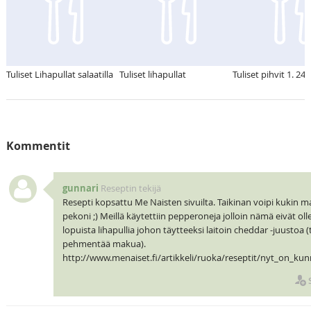
Tuliset Lihapullat salaatilla
Tuliset lihapullat
Tuliset pihvit 1. 24.
Kommentit
gunnari
Reseptin tekijä
Resepti kopsattu Me Naisten sivuilta. Taikinan voipi kukin
pekoni ;) Meillä käytettiin pepperoneja jolloin nämä eivät olle
lopuista lihapullia johon täytteeksi laitoin cheddar -juustoa
pehmentää makua).
http://www.menaiset.fi/artikkeli/ruoka/reseptit/nyt_on_ku