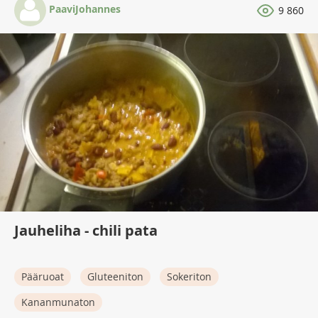
PaaviJohannes
9 860
Jauheliha - chili pata
Pääruoat
Gluteeniton
Sokeriton
Kananmunaton