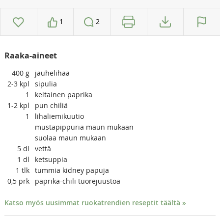
1
2
Raaka-aineet
400
g
jauhelihaa
2-3
kpl
sipulia
1
keltainen paprika
1-2
kpl
pun chiliä
1
lihaliemikuutio
mustapippuria maun mukaan
suolaa maun mukaan
5
dl
vettä
1
dl
ketsuppia
1
tlk
tummia kidney papuja
0,5
prk
paprika-chili tuorejuustoa
Katso myös uusimmat ruokatrendien reseptit täältä »