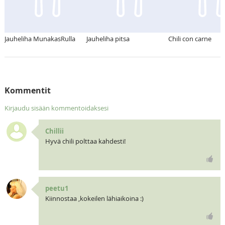
Jauheliha MunakasRulla
Jauheliha pitsa
Chili con carne
Kommentit
Kirjaudu sisään kommentoidaksesi
Chillii
Hyvä chili polttaa kahdesti!
peetu1
Kiinnostaa ,kokeilen lähiaikoina :)