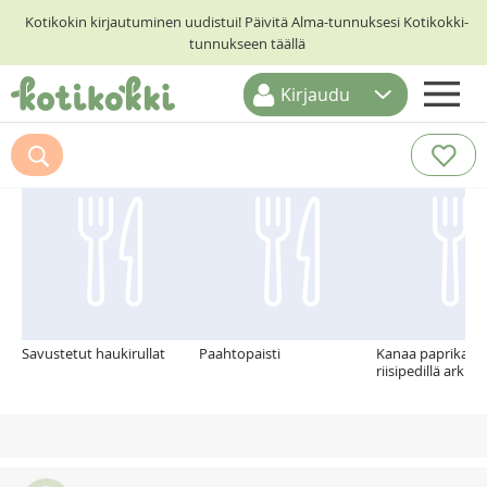
Kotikokin kirjautuminen uudistui! Päivitä Alma-tunnuksesi Kotikokki-
tunnukseen täällä
Kirjaudu
ETUSIVU
Suosittelemme myös
RESEPTIHAKU
RUOKATEEMAT
KESKUSTELUT
KOTIKOKIT
Savustetut haukirullat
Paahtopaisti
Kanaa paprika-pu
riisipedillä arki r