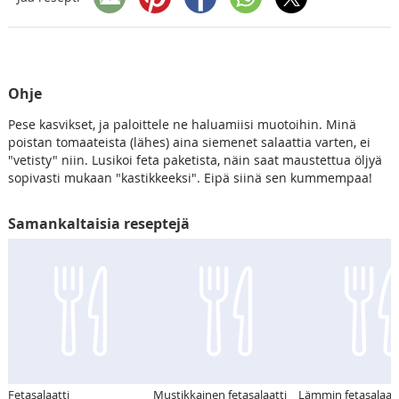
Ohje
Pese kasvikset, ja paloittele ne haluamiisi muotoihin. Minä
poistan tomaateista (lähes) aina siemenet salaattia varten, ei
"vetisty" niin. Lusikoi feta paketista, näin saat maustettua öljyä
sopivasti mukaan "kastikkeeksi". Eipä siinä sen kummempaa!
Samankaltaisia reseptejä
Fetasalaatti
Mustikkainen fetasalaatti
Lämmin fetasalaatt