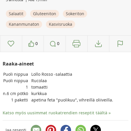
Salaatit
Gluteeniton
Sokeriton
Kananmunaton
Kasvisruoka
0
0
Raaka-aineet
Puoli
nippua
Lollo Rosso -salaattia
Puoli
nippua
Rucolaa
1
tomaatti
n.6
cm pötkö
kurkkua
1
paketti
apetina feta "puolikuu", vihreillä oliiveilla.
Katso myös uusimmat ruokatrendien reseptit täältä »
Jaa resepti