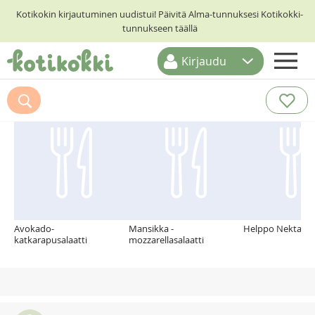
Kotikokin kirjautuminen uudistui! Päivitä Alma-tunnuksesi Kotikokki-
tunnukseen täällä
Kirjaudu
ETUSIVU
Suosittelemme myös
RESEPTIHAKU
RUOKATEEMAT
KESKUSTELUT
KOTIKOKIT
Avokado-
Mansikka -
Helppo Nektariini
katkarapusalaatti
mozzarellasalaatti