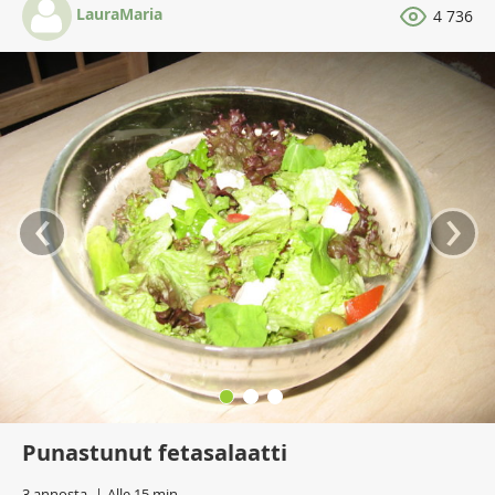
LauraMaria
4 736
‹
›
Punastunut fetasalaatti
3 annosta
Alle 15 min