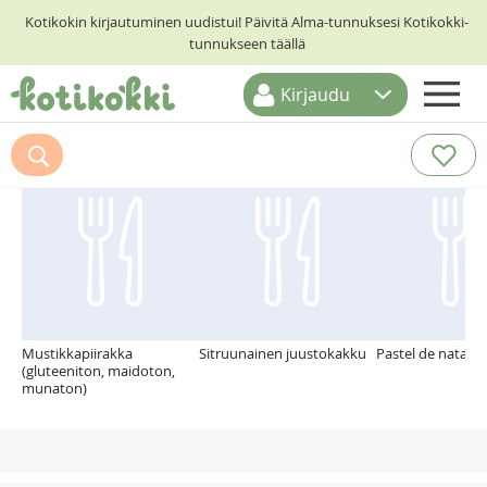
Kotikokin kirjautuminen uudistui! Päivitä Alma-tunnuksesi Kotikokki-
tunnukseen täällä
Kirjaudu
ETUSIVU
Suosittelemme myös
RESEPTIHAKU
RUOKATEEMAT
KESKUSTELUT
KOTIKOKIT
Mustikkapiirakka
Sitruunainen juustokakku
Pastel de nata
(gluteeniton, maidoton,
munaton)