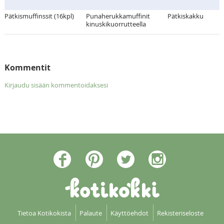
Pätkismuffinssit (16kpl)
Punaherukkamuffinit
Pätkiskakku
kinuskikuorrutteella
Kommentit
Kirjaudu sisään kommentoidaksesi
Tietoa Kotikokista
Palaute
Käyttöehdot
Rekisteriseloste