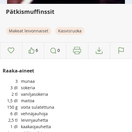
Pätkismuffinssit
Makeat leivonnaiset
Kasvisruoka
6
0
Raaka-aineet
3
munaa
3
dl
sokeria
2
tl
vaniljasokeria
1,5
dl
maitoa
150
g
voita sulatettuna
6
dl
vehnäjauhoja
2,5
tl
leivinjauhetta
1
dl
kaakaojauhetta