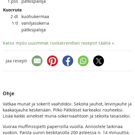
1
pss
pätkispaloja
Kuorrute
2
dl
kuohukermaa
1
tl
vaniljasokeria
pätkispaloja
Katso myös uusimmat ruokatrendien reseptit täältä »
Jaa resepti
Ohje
Vatkaa munat ja sokerit vaahdoksi. Sekoita jauhot, leivinjauhe ja
kaakaojauhe keskenään. Pilko Pätkikset karkeaksi rouheeksi.
Lisää kaikki ainekset muna-sokerivaahtoon ja sekoita tasaiseksi.
Vuoraa muffinssipelti paperisilla vuoilla. Annostele taikinaa
vuokiin. Paista uunin keskitasolla 200 asteessa n. 14 minuuttia.