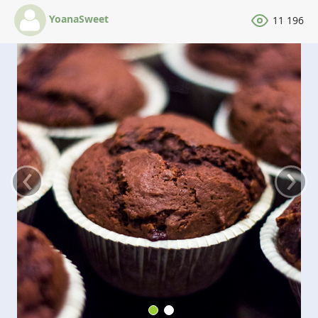
YoanaSweet
11 196
‹
›