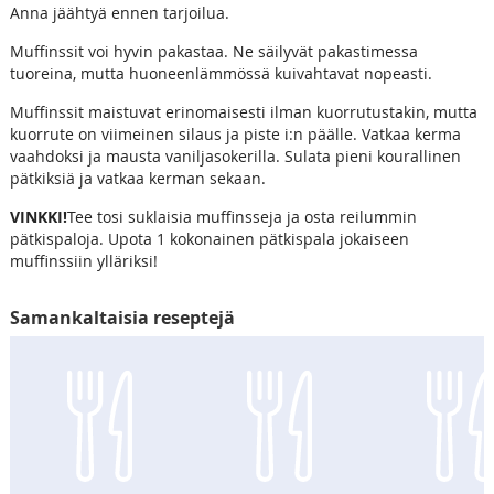
Anna jäähtyä ennen tarjoilua.
Muffinssit voi hyvin pakastaa. Ne säilyvät pakastimessa
tuoreina, mutta huoneenlämmössä kuivahtavat nopeasti.
Muffinssit maistuvat erinomaisesti ilman kuorrutustakin, mutta
kuorrute on viimeinen silaus ja piste i:n päälle. Vatkaa kerma
vaahdoksi ja mausta vaniljasokerilla. Sulata pieni kourallinen
pätkiksiä ja vatkaa kerman sekaan.
VINKKI!
Tee tosi suklaisia muffinsseja ja osta reilummin
pätkispaloja. Upota 1 kokonainen pätkispala jokaiseen
muffinssiin ylläriksi!
Samankaltaisia reseptejä