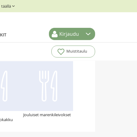
täällä
Kirjaudu
KIT
Muistitaulu
Jouluiset marenkileivokset
tokakku