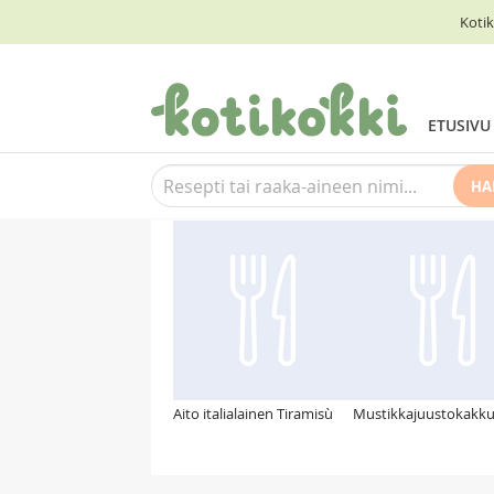
Kotik
ETUSIVU
HA
Suosittelemme myös
Aito italialainen Tiramisù
Mustikkajuustokakk