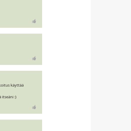
koitus käyttää
itseäni :)