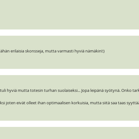
hän erilaisia skonsseja, mutta varmasti hyviä nämäkin!:)
tuli hyviä mutta totesin turhan suolaiseksi... Jopa leipänä syötynä. Onko tar
ksi joten eivät olleet ihan optimaalisen korkuisia, mutta siitä saa taas syyttää 