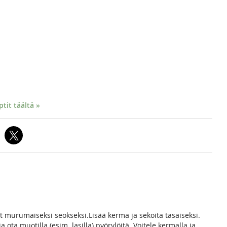
it täältä »
 murumaiseksi seokseksi.Lisää kerma ja sekoita tasaiseksi.
 ota muotilla (esim. lasilla) pyörylöitä. Voitele kermalla ja