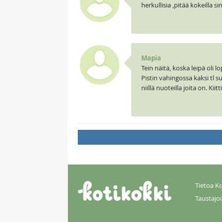
herkullisia ,pitää kokeilla s
Mapia
Tein näitä, koska leipä oli
Pistin vahingossa kaksi tl su
niillä nuoteilla joita on. Kiit
Tietoa Ko
Taustajo