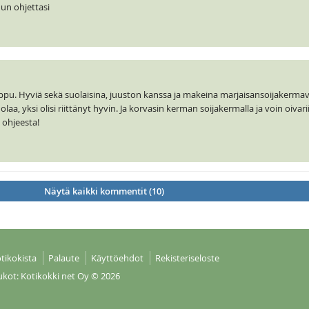
inun ohjettasi
 loppu. Hyviä sekä suolaisina, juuston kanssa ja makeina marjaisansoijakerm
olaa, yksi olisi riittänyt hyvin. Ja korvasin kerman soijakermalla ja voin oivarii
ti ohjeesta!
Näytä kaikki kommentit (10)
tikokista
Palaute
Käyttöehdot
Rekisteriseloste
ukot: Kotikokki net Oy
© 2026