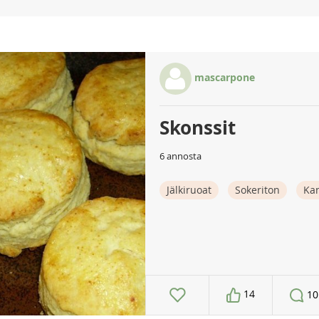
mascarpone
Skonssit
6 annosta
Jälkiruoat
Sokeriton
Ka
14
10