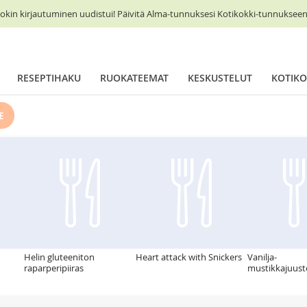
okin kirjautuminen uudistui! Päivitä Alma-tunnuksesi Kotikokki-tunnukseen 
RESEPTIHAKU
RUOKATEEMAT
KESKUSTELUT
KOTIKO
E
u
Helin gluteeniton
Heart attack with Snickers
Vanilja-
raparperipiiras
mustikkajuus