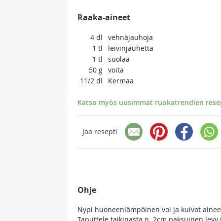
Raaka-aineet
4
dl
vehnäjauhoja
1
tl
leivinjauhetta
1
tl
suolaa
50
g
voita
11/2
dl
Kermaa
Katso myös uusimmat ruokatrendien resept
Jaa resepti
Ohje
Nypi huoneenlämpöinen voi ja kuivat aineet
Taputtele taikinasta n. 2cm paksuinen levy ja