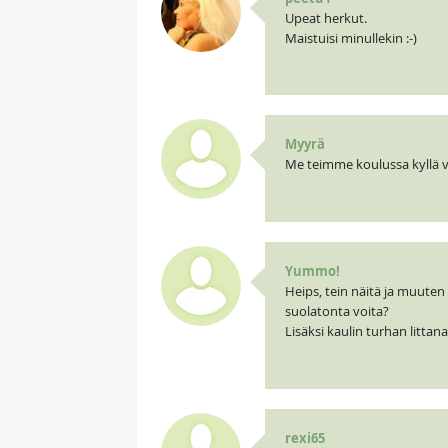
Upeat herkut.
Maistuisi minullekin :-)
Myyrä
Me teimme koulussa kyllä vä
Yummo!
Heips, tein näitä ja muuten 
suolatonta voita?
Lisäksi kaulin turhan littana
rexi65