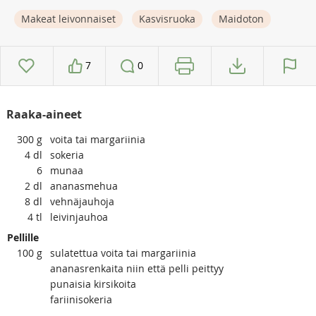
Makeat leivonnaiset
Kasvisruoka
Maidoton
7
0
Raaka-aineet
300
g
voita tai margariinia
4
dl
sokeria
6
munaa
2
dl
ananasmehua
8
dl
vehnäjauhoja
4
tl
leivinjauhoa
Pellille
100
g
sulatettua voita tai margariinia
ananasrenkaita niin että pelli peittyy
punaisia kirsikoita
fariinisokeria