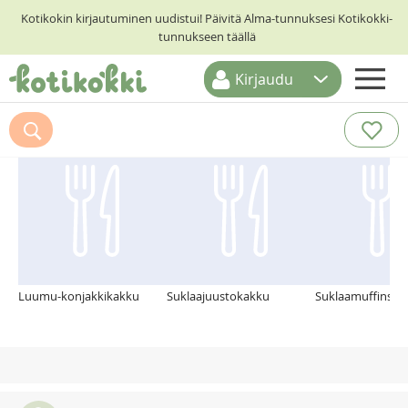
Kotikokin kirjautuminen uudistui! Päivitä Alma-tunnuksesi Kotikokki-
tunnukseen täällä
Kirjaudu
ETUSIVU
Suosittelemme myös
RESEPTIHAKU
RUOKATEEMAT
KESKUSTELUT
KOTIKOKIT
Luumu-konjakkikakku
Suklaajuustokakku
Suklaamuffinssit 