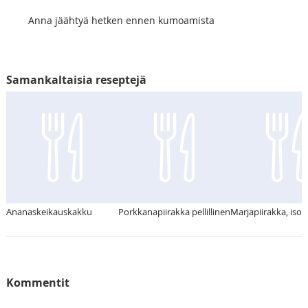
Anna jäähtyä hetken ennen kumoamista
Samankaltaisia reseptejä
Ananaskeikauskakku
Porkkanapiirakka pellillinen
Marjapiirakka, iso p
Kommentit