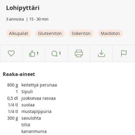
Lohipyttäri
3 annosta
15 - 30 min
Alkupalat
Gluteeniton
Sokeriton
Maidoton
1
1
Raaka-aineet
800
g
keitettyä perunaa
1
Sipuli
0,5
dl
juoksevaa rasvaa
1/4
tl
suolaa
1/4
tl
mustapippuria
300
g
savulohta
tilliä
kananmunia