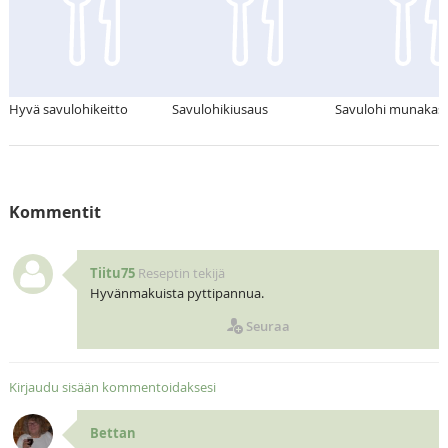
Hyvä savulohikeitto
Savulohikiusaus
Savulohi munakas
Kommentit
Tiitu75
Reseptin tekijä
Hyvänmakuista pyttipannua.
Seuraa
Kirjaudu sisään kommentoidaksesi
Bettan