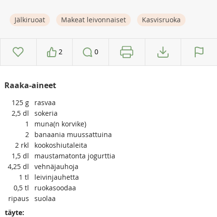
Jälkiruoat
Makeat leivonnaiset
Kasvisruoka
2
0
Raaka-aineet
125
g
rasvaa
2,5
dl
sokeria
1
muna(n korvike)
2
banaania muussattuina
2
rkl
kookoshiutaleita
1,5
dl
maustamatonta jogurttia
4,25
dl
vehnäjauhoja
1
tl
leivinjauhetta
0,5
tl
ruokasoodaa
ripaus
suolaa
täyte: