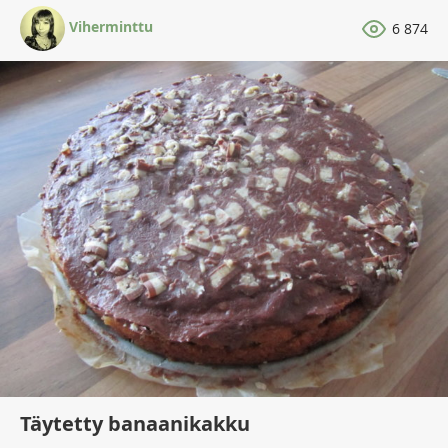
Viherminttu
6 874
Täytetty banaanikakku