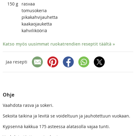
150
g
rasvaa
tomusokeria
pikakahvijauhetta
kaakaojauketta
kahvilikööriä
Katso myös uusimmat ruokatrendien reseptit täältä »
Jaa resepti
Ohje
Vaahdota rasva ja sokeri.
Sekoita taikina ja levitä se voideltuun ja jauhotettuun vuokaan.
Kypsennä kakkua 175 asteessa alatasolla vajaa tunti.