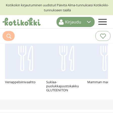
Kotikokin kirjautuminen uudistui! Päivitä Alma-tunnuksesi Kotikokki-
tunnukseen täällä
Kirjaudu
ETUSIVU
Suosittelemme myös
RESEPTIHAKU
RUOKATEEMAT
KESKUSTELUT
KOTIKOKIT
Veriappelsiinivaahto
Suklaa-
Mamman mansik
puolukkajuustokakku
GLUTEENITON