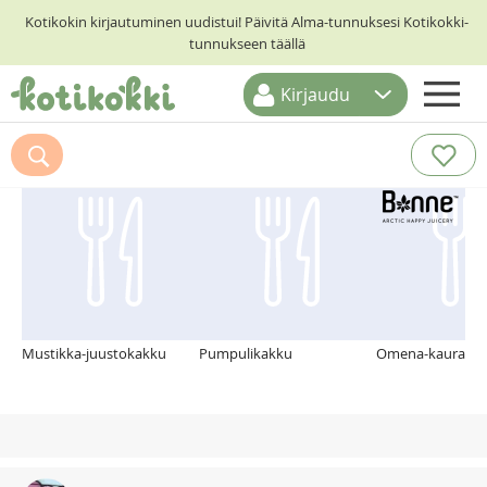
Kotikokin kirjautuminen uudistui! Päivitä Alma-tunnuksesi Kotikokki-
tunnukseen täällä
Kirjaudu
ETUSIVU
Suosittelemme myös
RESEPTIHAKU
RUOKATEEMAT
KESKUSTELUT
KOTIKOKIT
Mustikka-juustokakku
Pumpulikakku
Omena-kauramal