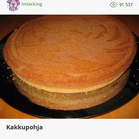
imlacking
91 537
Kakkupohja