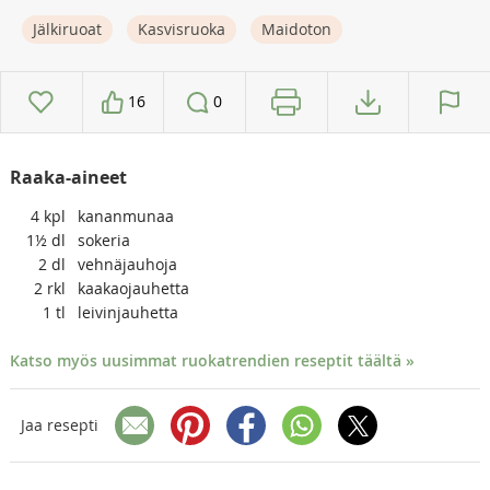
Jälkiruoat
Kasvisruoka
Maidoton
16
0
Raaka-aineet
4
kpl
kananmunaa
1½
dl
sokeria
2
dl
vehnäjauhoja
2
rkl
kaakaojauhetta
1
tl
leivinjauhetta
Katso myös uusimmat ruokatrendien reseptit täältä »
Jaa resepti