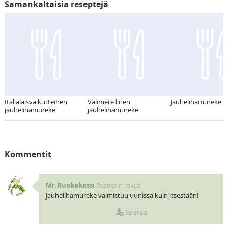
Samankaltaisia reseptejä
Italialaisvaikutteinen
Välimerellinen
Jauhelihamureke
jauhelihamureke
jauhelihamureke
Kommentit
Mr.Ruokakassi
Reseptin tekijä
Jauhelihamureke valmistuu uunissa kuin itsestään!
Seuraa