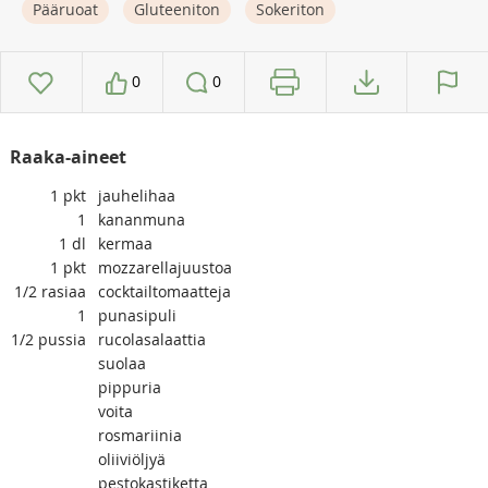
Pääruoat
Gluteeniton
Sokeriton
0
0
Raaka-aineet
1
pkt
jauhelihaa
1
kananmuna
1
dl
kermaa
1
pkt
mozzarellajuustoa
1/2
rasiaa
cocktailtomaatteja
1
punasipuli
1/2
pussia
rucolasalaattia
suolaa
pippuria
voita
rosmariinia
oliiviöljyä
pestokastiketta