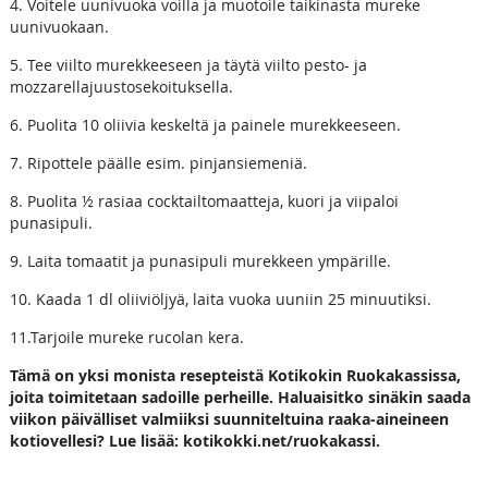
4. Voitele uunivuoka voilla ja muotoile taikinasta mureke
uunivuokaan.
5. Tee viilto murekkeeseen ja täytä viilto pesto- ja
mozzarellajuustosekoituksella.
6. Puolita 10 oliivia keskeltä ja painele murekkeeseen.
7. Ripottele päälle esim. pinjansiemeniä.
8. Puolita ½ rasiaa cocktailtomaatteja, kuori ja viipaloi
punasipuli.
9. Laita tomaatit ja punasipuli murekkeen ympärille.
10. Kaada 1 dl oliiviöljyä, laita vuoka uuniin 25 minuutiksi.
11.Tarjoile mureke rucolan kera.
Tämä on yksi monista resepteistä Kotikokin Ruokakassissa,
joita toimitetaan sadoille perheille. Haluaisitko sinäkin saada
viikon päivälliset valmiiksi suunniteltuina raaka-aineineen
kotiovellesi? Lue lisää: kotikokki.net/ruokakassi.