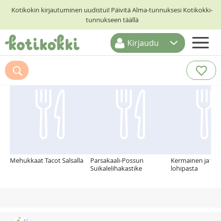
Kotikokin kirjautuminen uudistui! Päivitä Alma-tunnuksesi Kotikokki-
tunnukseen täällä
Kirjaudu
ETUSIVU
Suosittelemme myös
RESEPTIHAKU
RUOKATEEMAT
KESKUSTELUT
KOTIKOKIT
Mehukkaat Tacot Salsalla
Parsakaali-Possun
Kermainen ja tul
Suikalelihakastike
lohipasta