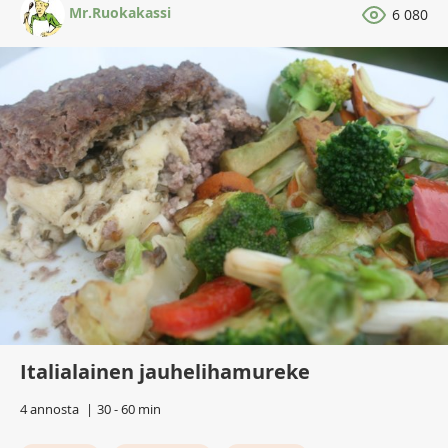
Mr.Ruokakassi
6 080
Italialainen jauhelihamureke
4 annosta
30 - 60 min