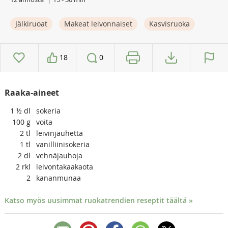
Jälkiruoat
Makeat leivonnaiset
Kasvisruoka
18
0
Raaka-aineet
1 ½
dl
sokeria
100
g
voita
2
tl
leivinjauhetta
1
tl
vanilliinisokeria
2
dl
vehnäjauhoja
2
rkl
leivontakaakaota
2
kananmunaa
Katso myös uusimmat ruokatrendien reseptit täältä »