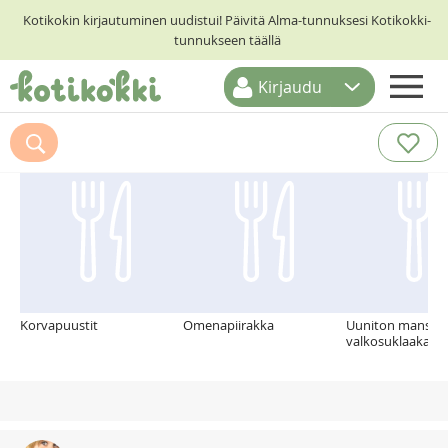
Kotikokin kirjautuminen uudistui! Päivitä Alma-tunnuksesi Kotikokki-
tunnukseen täällä
Kirjaudu
ETUSIVU
Suosittelemme myös
RESEPTIHAKU
RUOKATEEMAT
KESKUSTELUT
KOTIKOKIT
Korvapuustit
Omenapiirakka
Uuniton mansikk
valkosuklaakakk