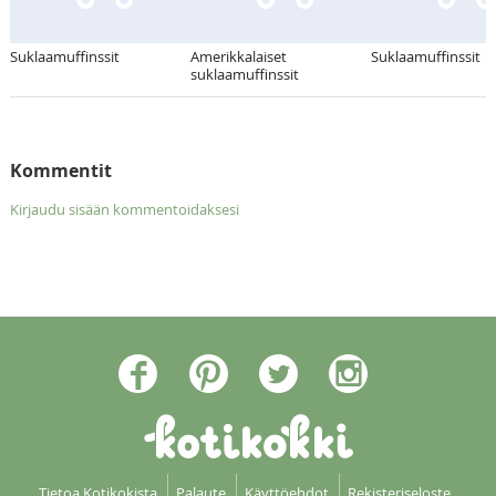
Suklaamuffinssit
Amerikkalaiset
Suklaamuffinssit
suklaamuffinssit
Kommentit
Kirjaudu sisään kommentoidaksesi
Tietoa Kotikokista
Palaute
Käyttöehdot
Rekisteriseloste