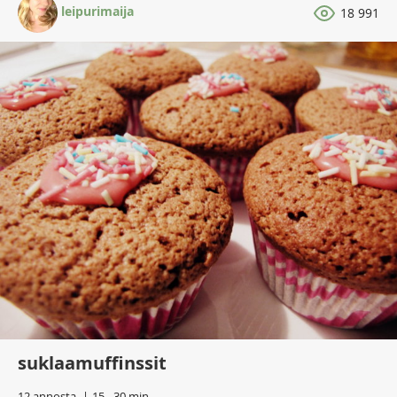
leipurimaija
18 991
suklaamuffinssit
12 annosta
15 - 30 min