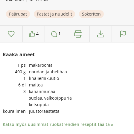
Pääruoat
Pastat ja nuudelit
Sokeriton
4
1
Raaka-aineet
1
ps
makaroonia
400
g
naudan jauhelihaa
1
lihaliemikuutio
6
dl
maitoa
3
kananmunaa
suolaa, valkopippuria
ketsuppia
kourallinen
juustoraastetta
Katso myös uusimmat ruokatrendien reseptit täältä »