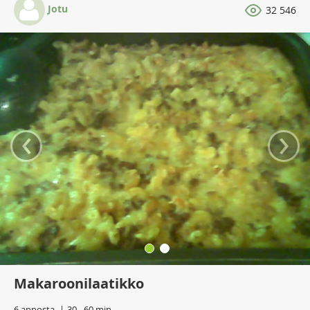
Jotu
32 546
‹
›
Makaroonilaatikko
6 annosta
30 - 60 min