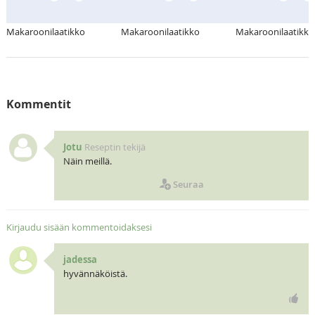
Makaroonilaatikko
Makaroonilaatikko
Makaroonilaatikko
Kommentit
Jotu
Reseptin tekijä
Näin meillä.
Seuraa
Kirjaudu sisään kommentoidaksesi
jadessa
hyvännäköistä.