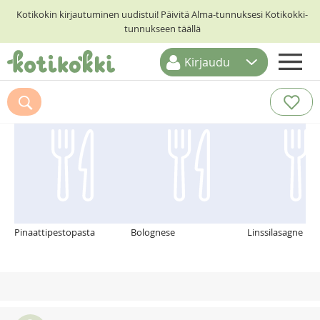
Kotikokin kirjautuminen uudistui! Päivitä Alma-tunnuksesi Kotikokki-
tunnukseen täällä
Kirjaudu
ETUSIVU
Suosittelemme myös
RESEPTIHAKU
RUOKATEEMAT
KESKUSTELUT
KOTIKOKIT
Pinaattipestopasta
Bolognese
Linssilasagne