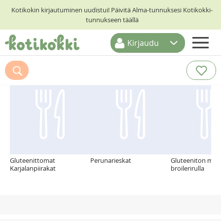
Kotikokin kirjautuminen uudistui! Päivitä Alma-tunnuksesi Kotikokki-
tunnukseen täällä
Kirjaudu
ETUSIVU
Suosittelemme myös
RESEPTIHAKU
RUOKATEEMAT
KESKUSTELUT
KOTIKOKIT
Gluteenittomat
Perunarieskat
Gluteeniton mun
Karjalanpiirakat
broilerirulla