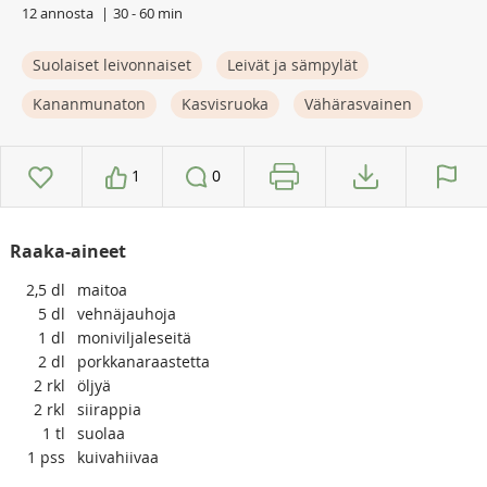
12 annosta
30 - 60 min
Suolaiset leivonnaiset
Leivät ja sämpylät
Kananmunaton
Kasvisruoka
Vähärasvainen
1
0
Raaka-aineet
2,5
dl
maitoa
5
dl
vehnäjauhoja
1
dl
moniviljaleseitä
2
dl
porkkanaraastetta
2
rkl
öljyä
2
rkl
siirappia
1
tl
suolaa
1
pss
kuivahiivaa