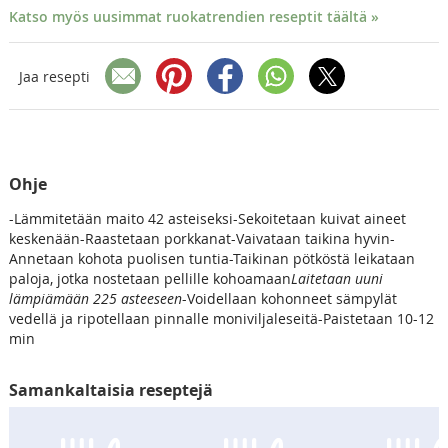
Katso myös uusimmat ruokatrendien reseptit täältä »
Jaa resepti
Ohje
-Lämmitetään maito 42 asteiseksi-Sekoitetaan kuivat aineet
keskenään-Raastetaan porkkanat-Vaivataan taikina hyvin-
Annetaan kohota puolisen tuntia-Taikinan pötköstä leikataan
paloja, jotka nostetaan pellille kohoamaan
Laitetaan uuni
lämpiämään 225 asteeseen
-Voidellaan kohonneet sämpylät
vedellä ja ripotellaan pinnalle moniviljaleseitä-Paistetaan 10-12
min
Samankaltaisia reseptejä