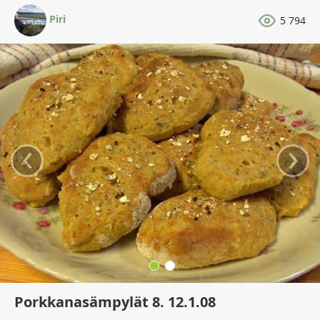
Piri
5 794
‹
›
Porkkanasämpylät 8. 12.1.08