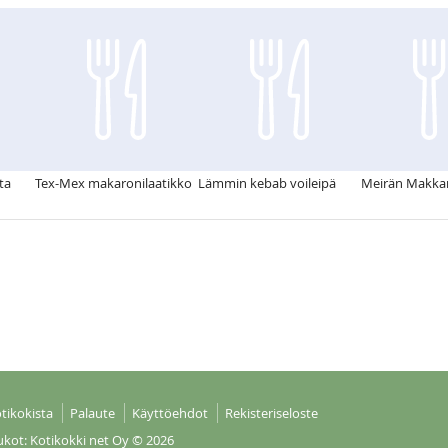
ta
Tex-Mex makaronilaatikko
Lämmin kebab voileipä
Meirän Makka
tikokista
Palaute
Käyttöehdot
Rekisteriseloste
ukot: Kotikokki net Oy
© 2026