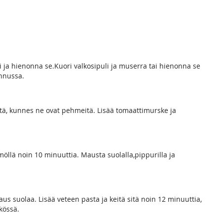
ja hienonna se.Kuori valkosipuli ja muserra tai hienonna se
annussa.
itä, kunnes ne ovat pehmeitä. Lisää tomaattimurske ja
llä noin 10 minuuttia. Mausta suolalla,pippurilla ja
paus suolaa. Lisää veteen pasta ja keitä sitä noin 12 minuuttia,
kössä.