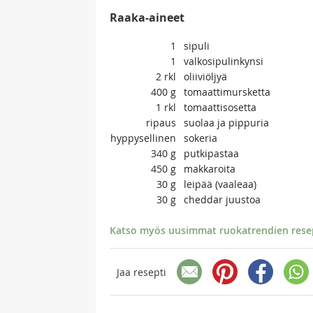
Raaka-aineet
1
sipuli
1
valkosipulinkynsi
2
rkl
oliiviöljyä
400
g
tomaattimursketta
1
rkl
tomaattisosetta
ripaus
suolaa ja pippuria
hyppysellinen
sokeria
340
g
putkipastaa
450
g
makkaroita
30
g
leipää (vaaleaa)
30
g
cheddar juustoa
Katso myös uusimmat ruokatrendien resept
Jaa resepti