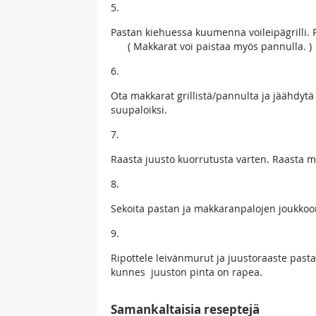
5.
Pastan kiehuessa kuumenna voileipägrilli. P
( Makkarat voi paistaa myös pannulla. )
6.
Ota makkarat grillistä/pannulta ja jäähdytä 
suupaloiksi.
7.
Raasta juusto kuorrutusta varten. Raasta m
8.
Sekoita pastan ja makkaranpalojen joukkoon
9.
Ripottele leivänmurut ja juustoraaste past
kunnes juuston pi
Samankaltaisia reseptejä