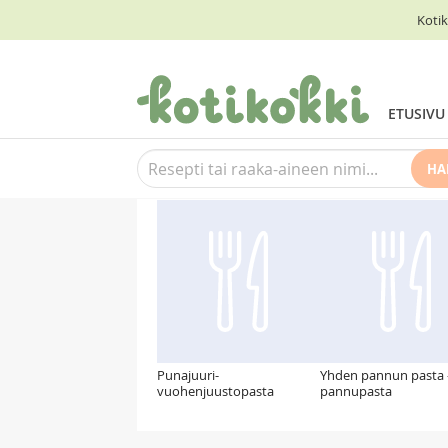
Kotik
ETUSIVU
HA
Suosittelemme myös
Punajuuri-
Yhden pannun pasta 
vuohenjuustopasta
pannupasta