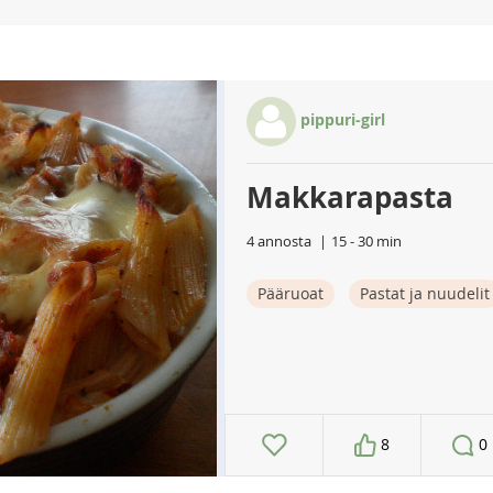
pippuri-girl
Makkarapasta
4 annosta
15 - 30 min
Pääruoat
Pastat ja nuudelit
8
0