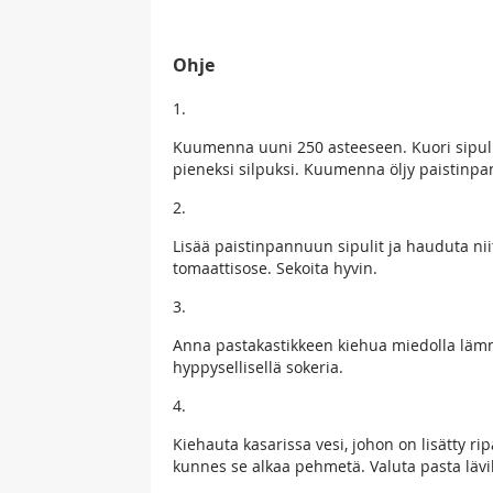
Ohje
1.
Kuumenna uuni 250 asteeseen. Kuori sipuli 
pieneksi silpuksi. Kuumenna öljy paistinp
2.
Lisää paistinpannuun sipulit ja hauduta ni
tomaattisose. Sekoita hyvin.
3.
Anna pastakastikkeen kiehua miedolla lämmö
hyppysellisellä sokeria.
4.
Kiehauta kasarissa vesi, johon on lisätty ri
kunnes se alkaa pehmetä. Valuta pasta lävi