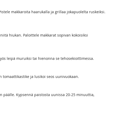
istele makkaroita haarukalla ja grillaa jokapuolelta ruskeiksi.
niitä hiukan. Paloittele makkarat sopivan kokoisiksi
yös leipä muruiksi tai hienonna se tehosekioittimessa.
 tomaattikastike ja lusikoi seos uunivuokaan.
an päälle. Kypsennä paistosta uunissa 20-25 minuuttia,
nta on rapea.