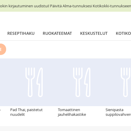
okin kirjautuminen uudistui! Päivitä Alma-tunnuksesi Kotikokki-tunnukseen 
RESEPTIHAKU
RUOKATEEMAT
KESKUSTELUT
KOTIKO
E
-
Pad Thai, paistetut
Tomaattinen
Sienipasta
nuudelit
jauhelihakastike
suppilovahver