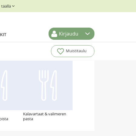
täällä
Kirjaudu
KIT
Muistitaulu
Kalavartaat & valimeren
oista
pasta