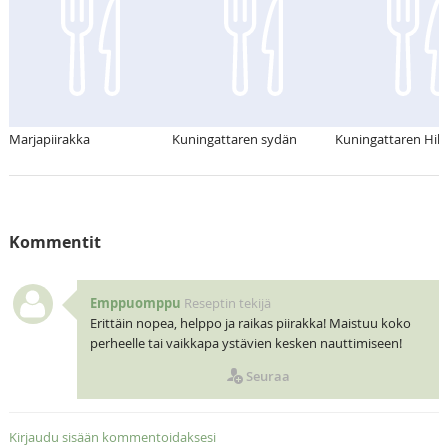
Marjapiirakka
Kuningattaren sydän
Kuningattaren Hillo
Kommentit
Emppuomppu
Reseptin tekijä
Erittäin nopea, helppo ja raikas piirakka! Maistuu koko
perheelle tai vaikkapa ystävien kesken nauttimiseen!
Seuraa
Kirjaudu sisään kommentoidaksesi