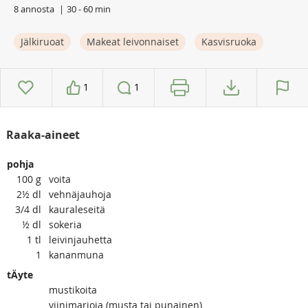
8 annosta
30 - 60 min
Jälkiruoat
Makeat leivonnaiset
Kasvisruoka
1
1
Raaka-aineet
pohja
100
g
voita
2½
dl
vehnäjauhoja
3/4
dl
kauraleseitä
½
dl
sokeria
1
tl
leivinjauhetta
1
kananmuna
tÄyte
mustikoita
viinimarjoja (musta tai punainen)