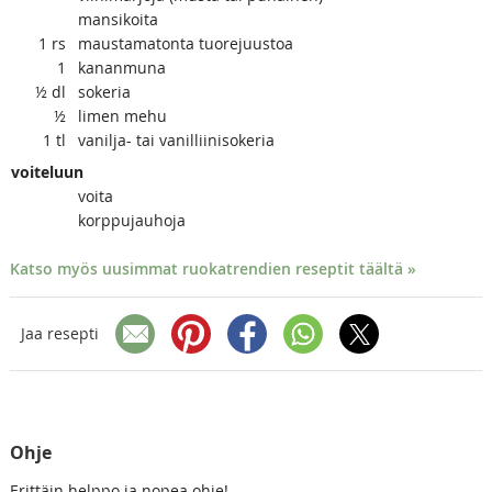
mansikoita
1
rs
maustamatonta tuorejuustoa
1
kananmuna
½
dl
sokeria
½
limen mehu
1
tl
vanilja- tai vanilliinisokeria
voiteluun
voita
korppujauhoja
Katso myös uusimmat ruokatrendien reseptit täältä »
Jaa resepti
Ohje
Erittäin helppo ja nopea ohje!