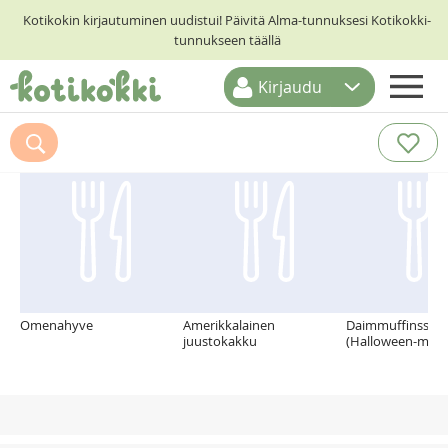
Kotikokin kirjautuminen uudistui! Päivitä Alma-tunnuksesi Kotikokki-
tunnukseen täällä
Kirjaudu
ETUSIVU
Suosittelemme myös
RESEPTIHAKU
RUOKATEEMAT
KESKUSTELUT
KOTIKOKIT
Omenahyve
Amerikkalainen
Daimmuffinssi Si
juustokakku
(Halloween-muffi