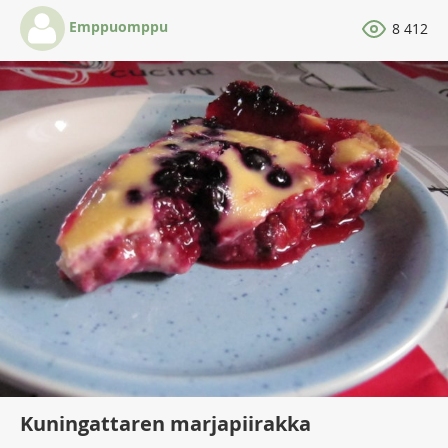
Emppuomppu
8 412
Kuningattaren marjapiirakka