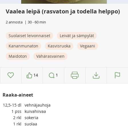
Vaalea leipä (rasvaton ja todella helppo)
2 annosta
30 - 60 min
Suolaiset leivonnaiset
Leivät ja sämpylät
Kananmunaton
Kasvisruoka
Vegaani
Maidoton
Vähärasvainen
14
1
Raaka-aineet
12,5-15
dl
vehnäjauhoja
1
pss
kuivahiivaa
2
rkl
sokeria
1
rkl
suolaa