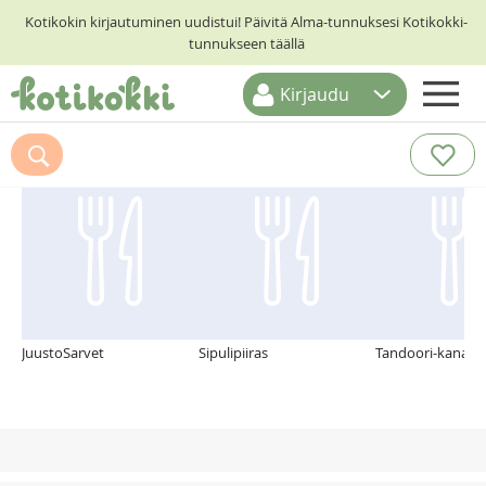
Kotikokin kirjautuminen uudistui! Päivitä Alma-tunnuksesi Kotikokki-
tunnukseen täällä
Kirjaudu
ETUSIVU
Suosittelemme myös
RESEPTIHAKU
RUOKATEEMAT
KESKUSTELUT
KOTIKOKIT
JuustoSarvet
Sipulipiiras
Tandoori-kanapii