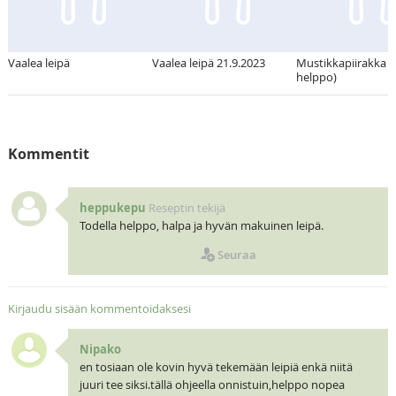
Vaalea leipä
Vaalea leipä 21.9.2023
Mustikkapiirakka (
helppo)
Kommentit
heppukepu
Reseptin tekijä
Todella helppo, halpa ja hyvän makuinen leipä.
Seuraa
Kirjaudu sisään kommentoidaksesi
Nipako
en tosiaan ole kovin hyvä tekemään leipiä enkä niitä
juuri tee siksi.tällä ohjeella onnistuin,helppo nopea