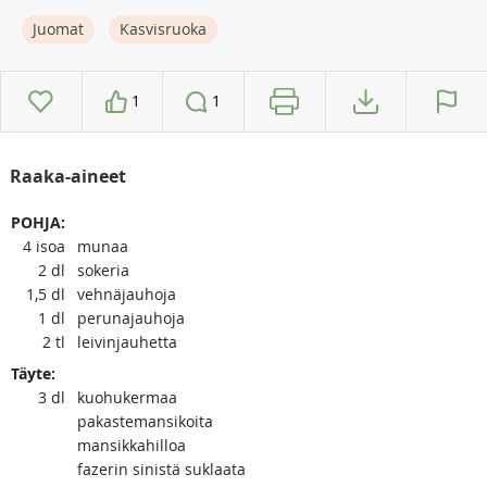
Juomat
Kasvisruoka
1
1
Raaka-aineet
POHJA:
4
isoa
munaa
2
dl
sokeria
1,5
dl
vehnäjauhoja
1
dl
perunajauhoja
2
tl
leivinjauhetta
Täyte:
3
dl
kuohukermaa
pakastemansikoita
mansikkahilloa
fazerin sinistä suklaata