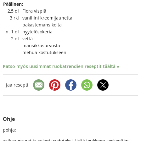
Päälinen:
2,5
dl
Flora vispiä
3
rkl
vaniliini kreemijauhetta
pakastemansikoita
n. 1
dl
hyytelösokeria
2
dl
vettä
mansikkasurvosta
mehua kostutukseen
Katso myös uusimmat ruokatrendien reseptit täältä »
Jaa resepti
Ohje
pohja:
vatkaa munat ja sokeri vaahdoksi. lisää joukkoon keskenään