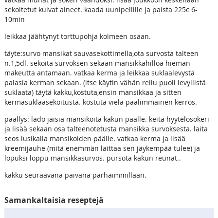
sekoitetut kuivat aineet. kaada uunipellille ja paista 225c 6-
10min
leikkaa jäähtynyt torttupohja kolmeen osaan.
täyte:survo mansikat sauvasekottimella,ota survosta talteen
n.1,5dl. sekoita survoksen sekaan mansikkahilloa hieman
makeutta antamaan. vatkaa kerma ja leikkaa suklaalevystä
palasia kerman sekaan. (itse käytin vähän reilu puoli levyllistä
suklaata) täytä kakku,kostuta,ensin mansikkaa ja sitten
kermasuklaasekoitusta. kostuta vielä päälimmäinen kerros.
päällys: lado jäisiä mansikoita kakun päälle. keitä hyytelösokeri
ja lisää sekaan osa talteenotetusta mansikka survoksesta. laita
seos lusikalla mansikoiden päälle. vatkaa kerma ja lisää
kreemijauhe (mitä enemmän laittaa sen jäykempää tulee) ja
lopuksi loppu mansikkasurvos. pursota kakun reunat..
kakku seuraavana päivänä parhaimmillaan.
Samankaltaisia reseptejä