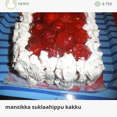
opazu
6 753
mansikka suklaahippu kakku