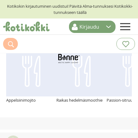
Kotikokin kirjautuminen uudistui! Päivitä Alma-tunnuksesi Kotikokki-
tunnukseen täällä
Kirjaudu
ETUSIVU
Suosittelemme myös
RESEPTIHAKU
RUOKATEEMAT
KESKUSTELUT
KOTIKOKIT
Appelsiinimojito
Raikas hedelmäsmoothie
Passion-sitruuna