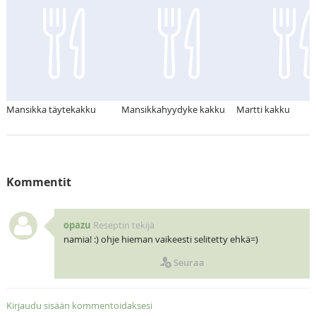
Mansikka täytekakku
Mansikkahyydyke kakku
Martti kakku
Kommentit
opazu
Reseptin tekijä
namia! :) ohje hieman vaikeesti selitetty ehkä=)
Seuraa
Kirjaudu sisään kommentoidaksesi