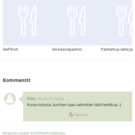
SeiPihvit
Sei-kasvispaistos
Paistettua seitä ja 
Kommentit
Piaa.
Reseptin tekijä
Kuvia tulossa, kunhan taas valmistan tätä herkkua. :)
Seuraa
Kirjaudu sisään kommentoidaksesi