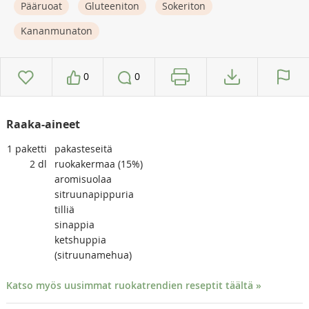
Pääruoat
Gluteeniton
Sokeriton
Kananmunaton
0
0
Raaka-aineet
1
paketti
pakasteseitä
2
dl
ruokakermaa (15%)
aromisuolaa
sitruunapippuria
tilliä
sinappia
ketshuppia
(sitruunamehua)
Katso myös uusimmat ruokatrendien reseptit täältä »