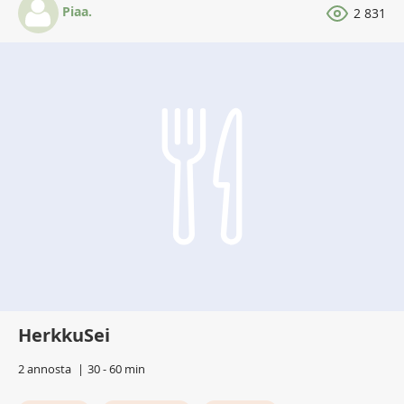
Piaa.
2 831
HerkkuSei
2 annosta
30 - 60 min