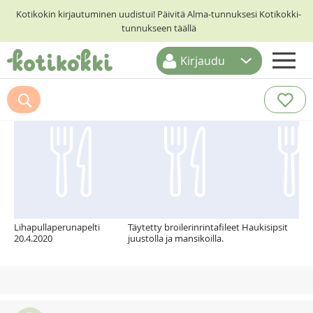
Kotikokin kirjautuminen uudistui! Päivitä Alma-tunnuksesi Kotikokki-
tunnukseen täällä
Kirjaudu
ETUSIVU
Suosittelemme myös
RESEPTIHAKU
RUOKATEEMAT
KESKUSTELUT
KOTIKOKIT
Lihapullaperunapelti
Täytetty broilerinrintafileet
Haukisipsit
20.4.2020
juustolla ja mansikoilla.