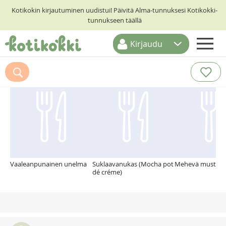
Kotikokin kirjautuminen uudistui! Päivitä Alma-tunnuksesi Kotikokki-
tunnukseen täällä
Kirjaudu
ETUSIVU
Suosittelemme myös
RESEPTIHAKU
RUOKATEEMAT
KESKUSTELUT
KOTIKOKIT
Vaaleanpunainen unelma
Suklaavanukas (Mocha pot
Mehevä mustikka
dé créme)