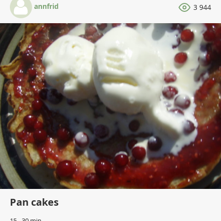
annfrid
3 944
Pan cakes
15 - 30 min