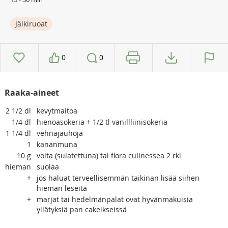
Jälkiruoat
0
0
Raaka-aineet
2 1/2
dl
kevytmaitoa
1/4
dl
hienoasokeria + 1/2 tl vanillliinisokeria
1 1/4
dl
vehnäjauhoja
1
kananmuna
10
g
voita (sulatettuna) tai flora culinessea 2 rkl
hieman
suolaa
+
jos haluat terveellisemmän taikinan lisää siihen
hieman leseitä
+
marjat tai hedelmänpalat ovat hyvänmakuisia
yllätyksiä pan cakeikseissä