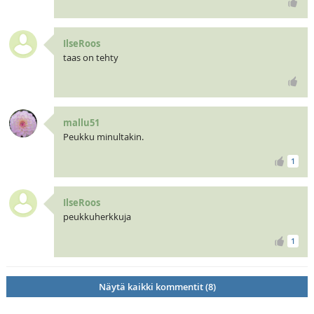
IlseRoos
taas on tehty
mallu51
Peukku minultakin.
1
IlseRoos
peukkuherkkuja
1
Näytä kaikki kommentit (8)