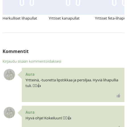
Herkulliset lihapullat
Yrttiset kanapullat
Yrttiset feta-lihapul
Kommentit
Kirjaudu sisään kommentoidaksesi
Aura
Yrtteinä, -tuoretta lipstikkaa ja persiljaa. Hyviä lihapullia
tuli. 🧝‍♀️👍
Aura
Hyvä ohje! Kokeiluun! 🧝‍♀️👍