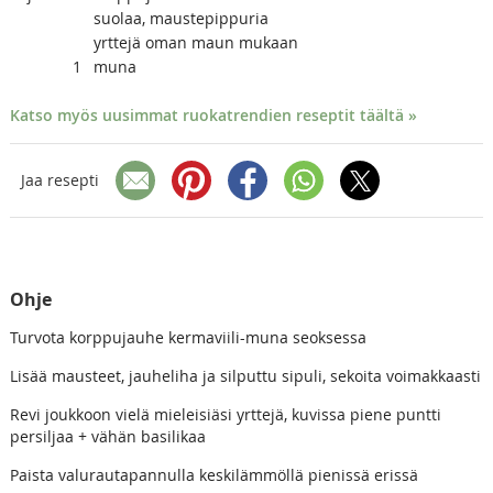
suolaa, maustepippuria
yrttejä oman maun mukaan
1
muna
Katso myös uusimmat ruokatrendien reseptit täältä »
Jaa resepti
Ohje
Turvota korppujauhe kermaviili-muna seoksessa
Lisää mausteet, jauheliha ja silputtu sipuli, sekoita voimakkaasti
Revi joukkoon vielä mieleisiäsi yrttejä, kuvissa piene puntti
persiljaa + vähän basilikaa
Paista valurautapannulla keskilämmöllä pienissä erissä