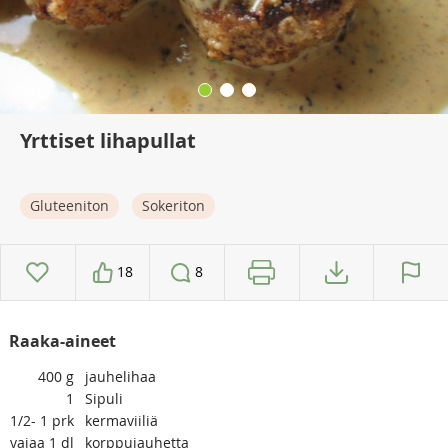
Yrttiset lihapullat
Gluteeniton
Sokeriton
18
8
Raaka-aineet
400
g
jauhelihaa
1
Sipuli
1/2- 1
prk
kermaviiliä
vajaa 1
dl
korppujauhetta