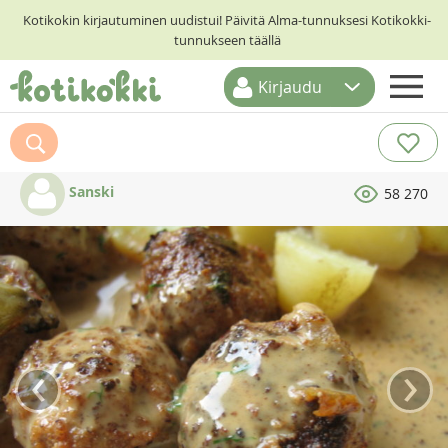
Kotikokin kirjautuminen uudistui! Päivitä Alma-tunnuksesi Kotikokki-
tunnukseen täällä
Kirjaudu
ETUSIVU
RESEPTIHAKU
Sanski
58 270
RUOKATEEMAT
KESKUSTELUT
KOTIKOKIT
‹
›