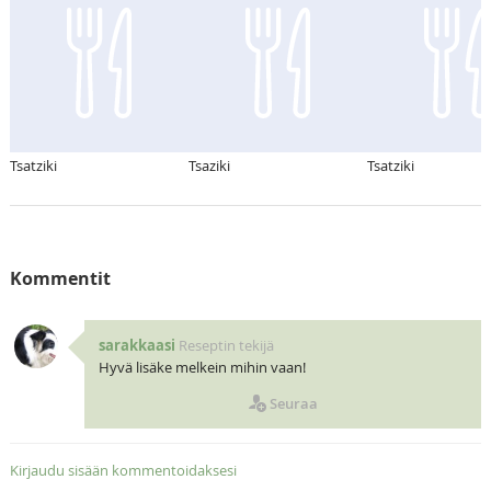
Tsatziki
Tsaziki
Tsatziki
Kommentit
sarakkaasi
Reseptin tekijä
Hyvä lisäke melkein mihin vaan!
Seuraa
Kirjaudu sisään kommentoidaksesi