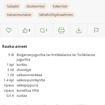
Salaatit
Gluteeniton
Sokeriton
Kananmunaton
Vähähiilihydraattinen
3
1
Raaka-aineet
5
dl
Bulgarianjugurttia tai Kreikkalaista tai Turkkilaista
jugurttia
1
kpl
kurkku
3
rkl
oliiviöljyä
1
rkl
valkoviinietikkaa
1-4
kpl
valkosipulinkynttä
ripaus
valkopippuria
ripaus
kuivattua tilliä
0,5
tl
suolaa