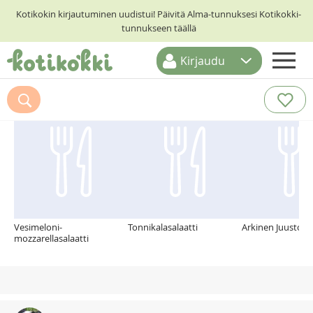
Kotikokin kirjautuminen uudistui! Päivitä Alma-tunnuksesi Kotikokki-
tunnukseen täällä
Kirjaudu
ETUSIVU
Suosittelemme myös
RESEPTIHAKU
RUOKATEEMAT
KESKUSTELUT
KOTIKOKIT
Vesimeloni-
Tonnikalasalaatti
Arkinen Juustosal
mozzarellasalaatti