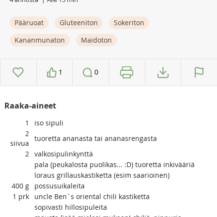
Pääruoat
Gluteeniton
Sokeriton
Kananmunaton
Maidoton
1
0
Raaka-aineet
1
iso sipuli
2
tuoretta ananasta tai ananasrengasta
siivua
2
valkosipulinkynttä
pala (peukalosta puolikas... :D) tuoretta inkivääriä
loraus grillauskastiketta (esim saarioinen)
400
g
possusuikaleita
1
prk
uncle Ben´s oriental chili kastiketta
sopivasti hillosipuleita