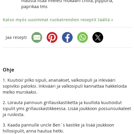
mausta lisää mielesi mukaan! chiliä, pippuria,
paprikaa tms
Katso myös uusimmat ruokatrendien reseptit täältä »
Jaa resepti
Ohje
1. Kuutioi/ pilko sipuli, ananakset, valkosipuli ja inkivääri
sopiviksi paloiksi. Inkivääri ja valkosipuli kannattaa hakkeloida
melko murskaksi.
2. Lorauta pannuun grillauskastiketta ja kuullota kuutioidut
sipulit yms grillauskastikkeessa. Lisää joukkoon possunsuikaleet
ja ruskista.
3. Kaada pannulle uncle Ben´s kastike ja lisää joukkoon
hillosipulit, anna hautua hetki.