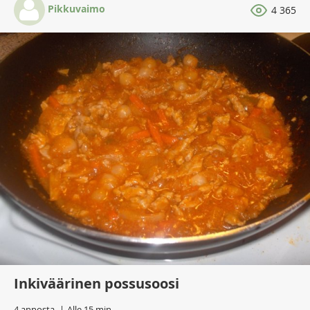
Pikkuvaimo
4 365
Inkiväärinen possusoosi
4 annosta
Alle 15 min