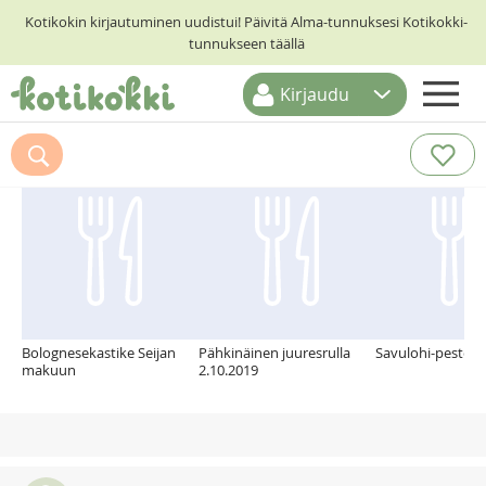
Kotikokin kirjautuminen uudistui! Päivitä Alma-tunnuksesi Kotikokki-
tunnukseen täällä
Kirjaudu
ETUSIVU
Suosittelemme myös
RESEPTIHAKU
RUOKATEEMAT
KESKUSTELUT
KOTIKOKIT
Bolognesekastike Seijan
Pähkinäinen juuresrulla
Savulohi-pestop
makuun
2.10.2019