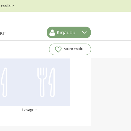
täällä
Kirjaudu
KIT
Muistitaulu
Lasagne