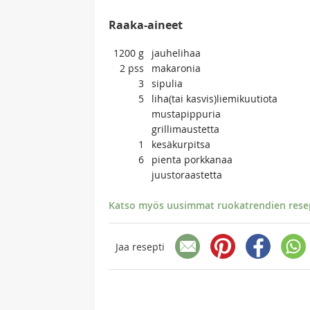
Raaka-aineet
1200
g
jauhelihaa
2
pss
makaronia
3
sipulia
5
liha(tai kasvis)liemikuutiota
mustapippuria
grillimaustetta
1
kesäkurpitsa
6
pienta porkkanaa
juustoraastetta
Katso myös uusimmat ruokatrendien resept
Jaa resepti