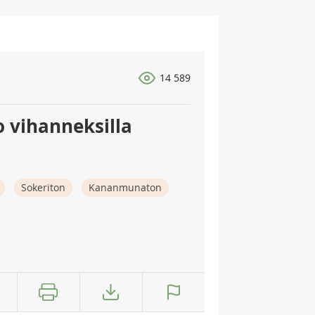
14 589
 vihanneksilla
Sokeriton
Kananmunaton