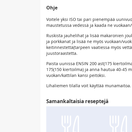
Ohje
Voitele yksi ISO tai pari pienempää uunivuo
maustetussa vedessä ja kaada ne vuokaan/
Ruskista jauhelihat ja lisää makaronien jouk
ja porkkanat ja lisää ne myös vuokaan/vuokii
keitinnestettä(tarpeen vaatiessa myös vettä) 
juustoraastetta.
Paista uunissa ENSIN 200 ast(175 kiertoilm
175(150 kiertoilma) ja anna hautua 40-45 mi
vuokan/kattilan kansi peitoksi.
Lihaliemen tilalla voit käyttää munamaitoa.
Samankaltaisia reseptejä