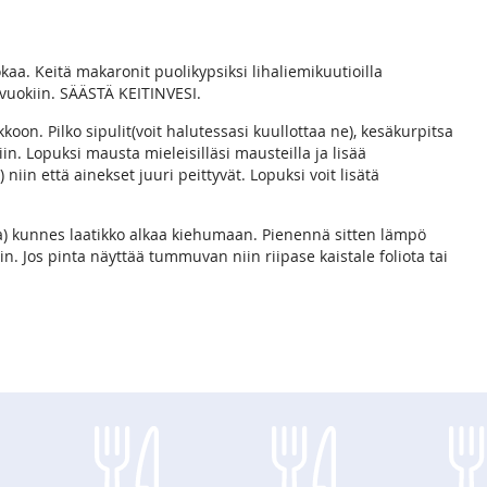
kaa. Keitä makaronit puolikypsiksi lihaliemikuutioilla
vuokiin. SÄÄSTÄ KEITINVESI.
koon. Pilko sipulit(voit halutessasi kuullottaa ne), kesäkurpitsa
n. Lopuksi mausta mieleisilläsi mausteilla ja lisää
niin että ainekset juuri peittyvät. Lopuksi voit lisätä
a) kunnes laatikko alkaa kiehumaan. Pienennä sitten lämpö
n. Jos pinta näyttää tummuvan niin riipase kaistale foliota tai