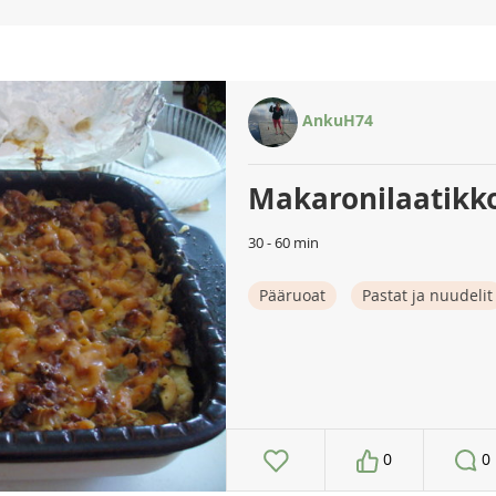
AnkuH74
Makaronilaatikko
30 - 60 min
Pääruoat
Pastat ja nuudelit
0
0