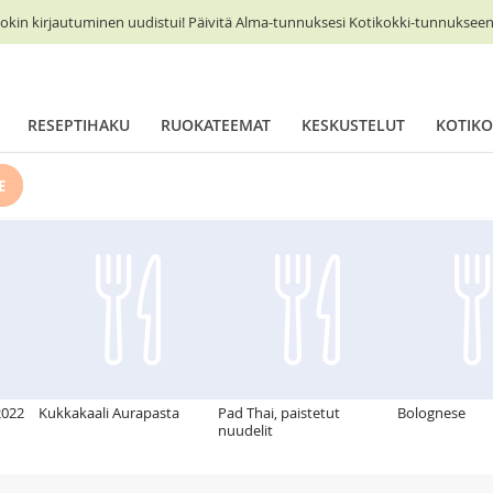
okin kirjautuminen uudistui! Päivitä Alma-tunnuksesi Kotikokki-tunnukseen 
RESEPTIHAKU
RUOKATEEMAT
KESKUSTELUT
KOTIKO
E
2022
Kukkakaali Aurapasta
Pad Thai, paistetut
Bolognese
nuudelit