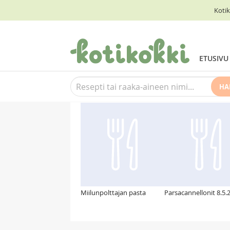
Kotik
ETUSIVU
HA
Suosittelemme myös
Miilunpolttajan pasta
Parsacannellonit 8.5.